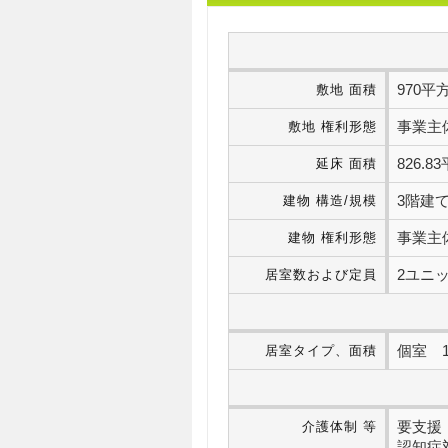
970平
敷地 面積
事業主
敷地 権利形態
826.
延床 面積
3階建て
建物 構造/規模
事業主
建物 権利形態
2ユニッ
居室数および定員
個室 1
居室タイプ、面積
要支援・
介護体制 等
認知症