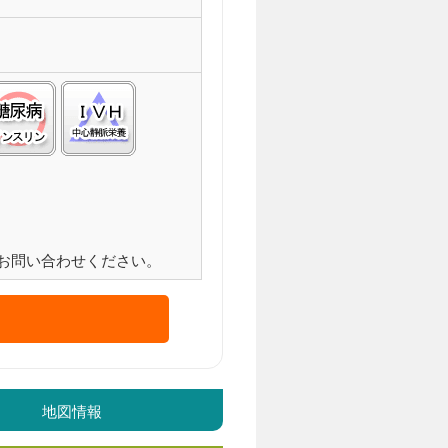
化症(ＡＬＳ):△
工透析:△
糖尿病(インスリン):○
中心静脈栄養(ＩＶＨ):△
お問い合わせください。
地図情報