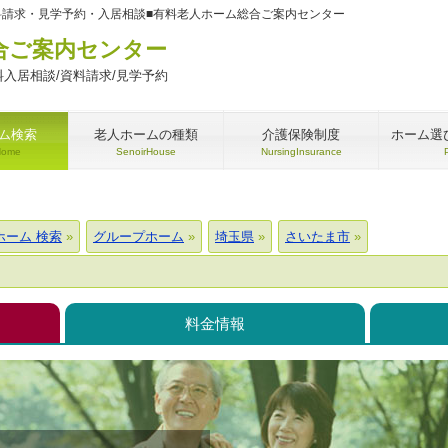
料請求・見学予約・入居相談■有料老人ホーム総合ご案内センター
合ご案内センター
入居相談/資料請求/見学予約
ム検索
老人ホームの種類
介護保険制度
ホーム選
Home
SenoirHouse
NursingInsurance
ホーム 検索
グループホーム
埼玉県
さいたま市
料金情報