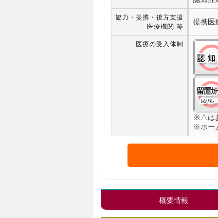
協力・提携・後方支援
提携医
医療機関 等
医療の受入体制
※△は
※ホー
概要情報