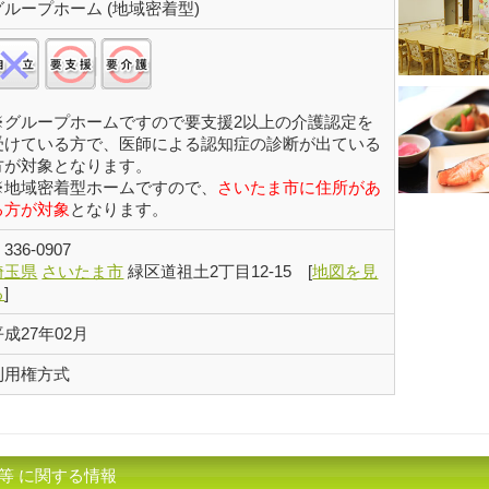
グループホーム (地域密着型)
自立:×/要支援:○/要介護:○
※グループホームですので要支援2以上の介護認定を
受けている方で、医師による認知症の診断が出ている
方が対象となります。
※地域密着型ホームですので、
さいたま市に住所があ
る方が対象
となります。
〒
336-0907
埼玉県
さいたま市
緑区道祖土2丁目12-15
[
地図を見
る
]
平成27年02月
利用権方式
等 に関する情報