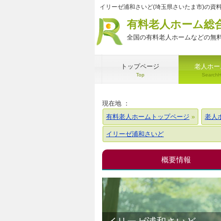
イリーゼ浦和さいど(埼玉県さいたま市)の資
有料老人ホーム総
全国の有料老人ホームなどの無料
トップページ
老人ホー
Top
Search
現在地 ：
有料老人ホームトップページ
老人
イリーゼ浦和さいど
概要情報