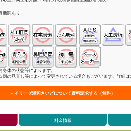
療機関あり
認知症:○
ストーマ(人工肛門):○
在宅酸素:○
たん吸引:○
筋萎縮性側索硬
人
留置カテーテル(尿バルーン):○
経管栄養(胃ろう):○
経管栄養(鼻腔経管):△
褥瘡（床ずれ）:○
ペースメーカ:○
お身体の状態等によります。
ム側の見直し等によって変更されている場合もございます。詳細は
イリーゼ浦和さいどについて
資料請求する（無料）
料金情報