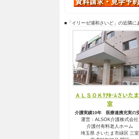
■「イリーゼ浦和さいど」の近隣にある P
ＡＬＳＯＫｹｱﾎｰﾑさいた
室
介護実績10年 医療連携充実の
運営：ALSOK介護株式会社
介護付有料老人ホーム
埼玉県 さいたま市緑区 三室