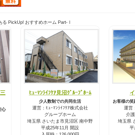
ickUp! おすすめホーム Part-Ⅰ
ま三
ﾋｭｰﾏﾝﾗｲﾌｹｱ見沼ｸﾞﾙｰﾌﾟﾎｰﾑ
イ
少人数制での共同生活
お客様の笑
運営：ﾋｭｰﾏﾝﾗｲﾌｹｱ株式会社
運営
安心
グループホーム
介護
埼玉県 さいたま市見沼区 南中野
埼玉県 
平成25年11月 開設
平
入居時：126,000円