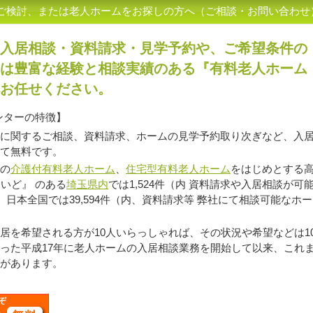
ご検討、または老人ホームをお探しの方へ（ご相談・お問い合わせ
入居相談・資料請求・見学予約や、ご希望条件の
は豊富な経験と相談実績のある『有料老人ホーム
お任せください。
ンターの特徴】
に関するご相談、資料請求、ホームの見学予約取り次ぎなど、入
て無料です。
の
介護付有料老人ホーム
、
住宅型有料老人ホーム
をはじめとする高
いど』 のある
埼玉県内
では1,524件（内 資料請求や入居相談が可
、日本全国では39,594件（内、資料請求等 弊社にて相談可能なホー
を希望される方が10人いらっしゃれば、その状況や希望などは1
った平成17年に老人ホームの入居相談業務を開始して以来、これ
があります。