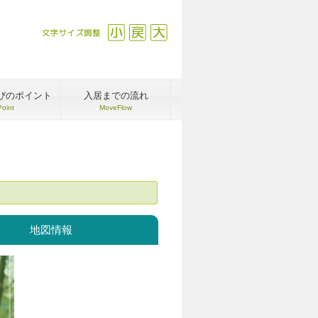
文字サイズ調整
縮小
戻す
拡大
びのポイント
入居までの流れ
Point
MoveFlow
地図情報