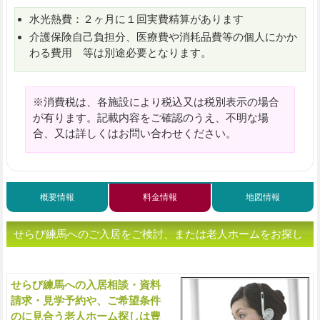
水光熱費：２ヶ月に１回実費精算があります
介護保険自己負担分、医療費や消耗品費等の個人にかか
わる費用 等は別途必要となります。
※消費税は、各施設により税込又は税別表示の場合
が有ります。記載内容をご確認のうえ、不明な場
合、又は詳しくはお問い合わせください。
概要情報
料金情報
地図情報
せらび練馬へのご入居をご検討、または老人ホームをお探し
の方へ（ご相談・お問い合わせ）
せらび練馬への入居相談・資料
入
請求・見学予約や、ご希望条件
のに見合う老人ホーム探しは豊