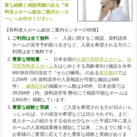
富な経験と相談実績のある『有
料老人ホーム総合ご案内センタ
ー』へお任せください。
【有料老人ホーム総合ご案内センターの特徴】
ご利用は全て無料
～ 入居に関するご相談、資料請求、
ホームの見学予約取り次ぎなど、入居を希望される方のご
利用は全て無料です。
豊富な情報量
～ 日本全国の
介護付有料老人ホーム
、
住
宅型有料老人ホーム
をはじめとする高齢者向け施設を令和
8年08月09日現在で『せらび練馬』 のある
東京都内
では
2,254件（内 資料請求や入居相談が可能な施設は686
件）、
練馬区内
の掲載ホーム数は145件、日本全国では
39,594件（内、資料請求等 弊社にて相談可能なホームは
2,841件）掲載しています。
豊富な経験と実績
～ ご入居を希望される方が10人いら
っしゃれば、その状況や希望などは10人それぞれ。まだ、
老人ホームの紹介をする会社が少なかった平成17年に老人
ホームの入居相談業務を開始して以来、これまでに様々な
お客様のご要望に応えてきた豊富な経験と実績がありま