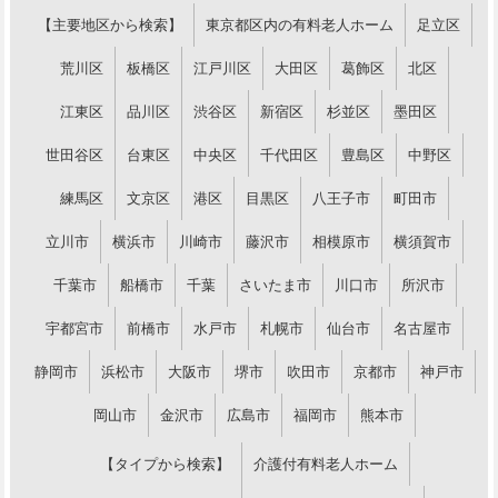
【主要地区から検索】
東京都区内の有料老人ホーム
足立区
荒川区
板橋区
江戸川区
大田区
葛飾区
北区
江東区
品川区
渋谷区
新宿区
杉並区
墨田区
世田谷区
台東区
中央区
千代田区
豊島区
中野区
練馬区
文京区
港区
目黒区
八王子市
町田市
立川市
横浜市
川崎市
藤沢市
相模原市
横須賀市
千葉市
船橋市
千葉
さいたま市
川口市
所沢市
宇都宮市
前橋市
水戸市
札幌市
仙台市
名古屋市
静岡市
浜松市
大阪市
堺市
吹田市
京都市
神戸市
岡山市
金沢市
広島市
福岡市
熊本市
【タイプから検索】
介護付有料老人ホーム