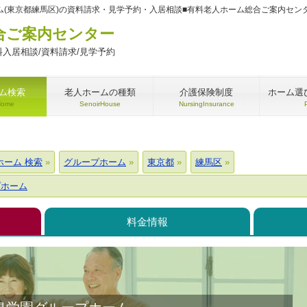
(東京都練馬区)の資料請求・見学予約・入居相談■有料老人ホーム総合ご案内セン
合ご案内センター
入居相談/資料請求/見学予約
ム検索
老人ホームの種類
介護保険制度
ホーム選
Home
SenoirHouse
NursingInsurance
ホーム 検索
グループホーム
東京都
練馬区
プホーム
料金情報