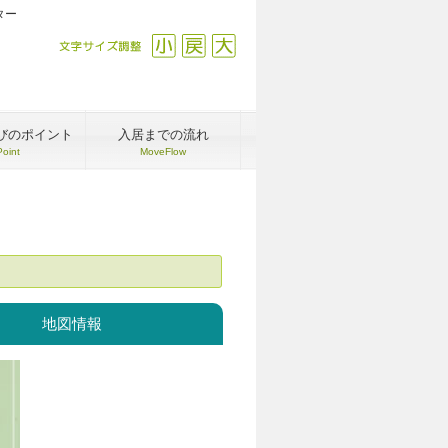
ター
文字サイズ調整
縮小
戻す
拡大
びのポイント
入居までの流れ
Point
MoveFlow
地図情報