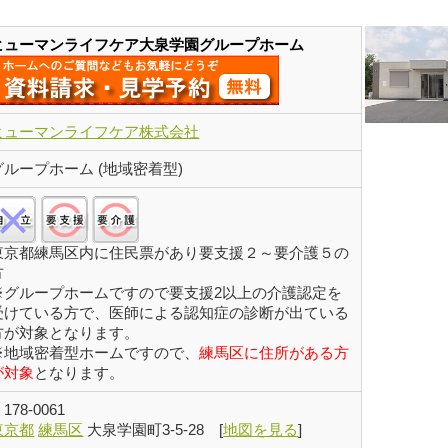
ヒューマンライフケア大泉学園グループホーム
ヒューマンライフケア株式会社
グループホーム (地域密着型)
自立:×/要支援:○/要介護:○
東京都練馬区内に住民票があり要支援２～要介護５の
方
※グループホームですので要支援2以上の介護認定を
受けている方で、医師による認知症の診断が出ている
方が対象となります。
※地域密着型ホームですので、
練馬区に住所がある方
が対象
となります。
〒
178-0061
東京都
練馬区
大泉学園町3-5-28
[
地図を見る
]