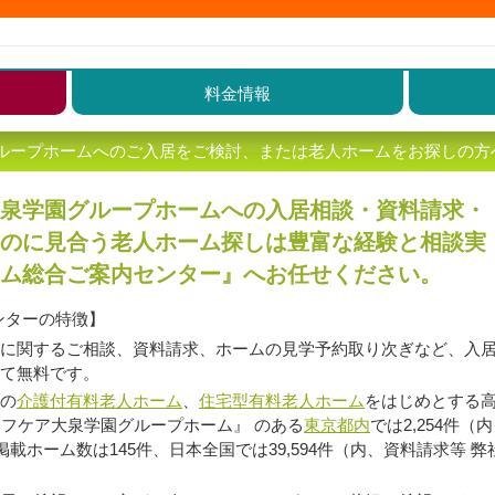
料金情報
ループホームへのご入居をご検討、または老人ホームをお探しの方
泉学園グループホームへの入居相談・資料請求・
のに見合う老人ホーム探しは豊富な経験と相談実
ム総合ご案内センター』へお任せください。
ンターの特徴】
に関するご相談、資料請求、ホームの見学予約取り次ぎなど、入
て無料です。
の
介護付有料老人ホーム
、
住宅型有料老人ホーム
をはじめとする高
イフケア大泉学園グループホーム』 のある
東京都内
では2,254件
掲載ホーム数は145件、日本全国では39,594件（内、資料請求等 