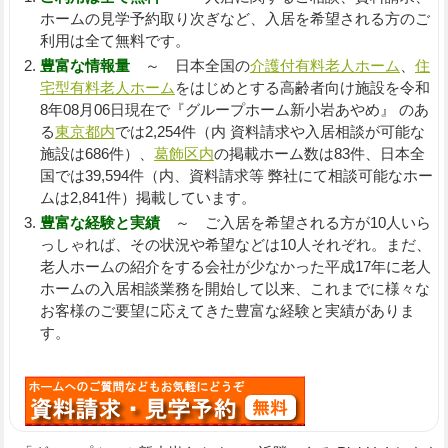
ホームの見学予約取り次ぎなど、入居を希望される方のご
利用は全て無料です。
豊富な情報量
～ 日本全国の
介護付有料老人ホーム
、
住
宅型有料老人ホーム
をはじめとする高齢者向け施設を令和
8年08月06日現在で『グループホーム新小岩あやめ』 のあ
る
東京都内
では2,254件（内 資料請求や入居相談が可能な
施設は686件）、
葛飾区内
の掲載ホーム数は83件、日本全
国では39,594件（内、資料請求等 弊社にて相談可能なホー
ムは2,841件）掲載しています。
豊富な経験と実績
～ ご入居を希望される方が10人いら
っしゃれば、その状況や希望などは10人それぞれ。まだ、
老人ホームの紹介をする会社が少なかった平成17年に老人
ホームの入居相談業務を開始して以来、これまでに様々な
お客様のご要望に応えてきた豊富な経験と実績がありま
す。