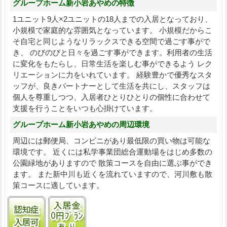
グループホーム新小岩あやめの特徴
1ユニット9人×2ユニットの18人までの入居となっており、
小規模で家庭的な雰囲気となっています。 小規模だからこ
そ自宅と同じようなリラックスできる空間で過ごす事がで
き、 のびのびと日々を過ごす事ができます。利用者の生活
に変化をもたらし、日常生活を楽しむ事ができるよう レク
リエーションに力をいれています。 経験豊かで優秀なスタ
ッフが、良きパートナーとして生活を共にし、スタッフは
個人を尊重しつつ、入居者ひとりひとりの個性に合わせて
支援を行うことをいつも心掛けています。
グループホーム新小岩あやめの周辺環境
周辺には郵便局、コンビニがあり最低限の買い物は可能な
環境です。 近くには私学事業団総合運動場をはじめ多数の
公園緑地がありますので 散策コースを自由に選ぶ事ができ
ます。 また新中川も近くを流れていますので、河川敷も散
策コースに適しています。
認知症受け入れ可
入居金0円プランあり