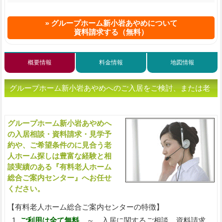
グループホーム新小岩あやめについて
資料請求する（無料）
概要情報
料金情報
地図情報
グループホーム新小岩あやめへのご入居をご検討、または老
人ホームをお探しの方へ（ご相談・お問い合わせ）
グループホーム新小岩あやめへ
入
の入居相談・資料請求・見学予
約や、ご希望条件のに見合う老
人ホーム探しは豊富な経験と相
談実績のある『有料老人ホーム
総合ご案内センター』へお任せ
ください。
【有料老人ホーム総合ご案内センターの特徴】
ご利用は全て無料
～ 入居に関するご相談、資料請求、