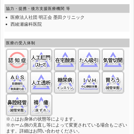
協力・提携・後方支援
医療機関 等
医療法人社団 明正会 墨田クリニック
西綾瀬歯科医院
医療の受入体制
認知症:○
ストーマ(人工肛門):△
在宅酸素:△
たん吸引:△
気管
筋萎縮性側索硬化症(ＡＬＳ):△
人工透析:△
糖尿病(インスリン):△
中心静脈栄養(Ｉ
経管
経管栄養(鼻腔経管):△
褥瘡（床ずれ）:△
※△はお身体の状態等によります。
※ホーム側の見直し等によって変更されている場合もござい
ます。詳細はお問い合わせください。