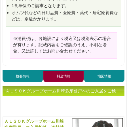
1食単位のご請求となります。
オムツ代などの日用品費・医療費・薬代・居宅療養費な
どは、別途かかります。
※消費税は、各施設により税込又は税別表示の場合
が有ります。記載内容をご確認のうえ、不明な場
合、又は詳しくはお問い合わせください。
概要情報
料金情報
地図情報
ＡＬＳＯＫグループホーム川崎多摩登戸へのご入居をご検
討、または老人ホームをお探しの方へ（ご相談・お問い合わ
せ）
ＡＬＳＯＫグループホーム川崎
入