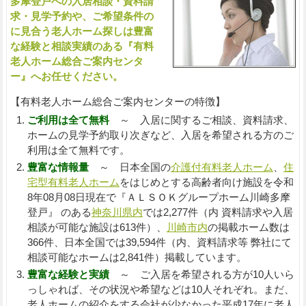
多摩登戸への入居相談・資料請
求・見学予約や、ご希望条件の
に見合う老人ホーム探しは豊富
な経験と相談実績のある『有料
老人ホーム総合ご案内センタ
ー』へお任せください。
【有料老人ホーム総合ご案内センターの特徴】
ご利用は全て無料
～ 入居に関するご相談、資料請求、
ホームの見学予約取り次ぎなど、入居を希望される方のご
利用は全て無料です。
豊富な情報量
～ 日本全国の
介護付有料老人ホーム
、
住
宅型有料老人ホーム
をはじめとする高齢者向け施設を令和
8年08月08日現在で『ＡＬＳＯＫグループホーム川崎多摩
登戸』 のある
神奈川県内
では2,277件（内 資料請求や入居
相談が可能な施設は613件）、
川崎市内
の掲載ホーム数は
366件、日本全国では39,594件（内、資料請求等 弊社にて
相談可能なホームは2,841件）掲載しています。
豊富な経験と実績
～ ご入居を希望される方が10人いら
っしゃれば、その状況や希望などは10人それぞれ。まだ、
老人ホームの紹介をする会社が少なかった平成17年に老人