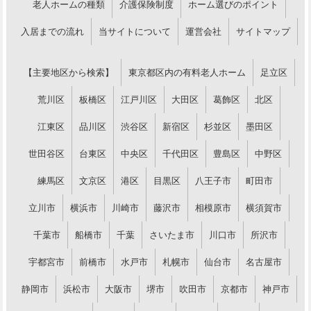
老人ホームの種類
介護保険制度
ホーム選びのポイント
入居までの流れ
当サイトについて
運営会社
サイトマップ
【主要地区から検索】
東京都区内の有料老人ホーム
足立区
荒川区
板橋区
江戸川区
大田区
葛飾区
北区
江東区
品川区
渋谷区
新宿区
杉並区
墨田区
世田谷区
台東区
中央区
千代田区
豊島区
中野区
練馬区
文京区
港区
目黒区
八王子市
町田市
立川市
横浜市
川崎市
藤沢市
相模原市
横須賀市
千葉市
船橋市
千葉
さいたま市
川口市
所沢市
宇都宮市
前橋市
水戸市
札幌市
仙台市
名古屋市
静岡市
浜松市
大阪市
堺市
吹田市
京都市
神戸市