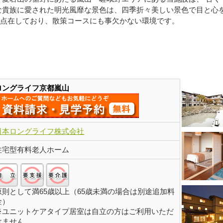
な貴族に愛された明光風靡な景色は、四季折々美しい景色で目と心を
点在しており、散策コースにも事欠かない環境です。
以上
ロングライフ京都嵐山
日本ロングライフ株式会社
住宅型有料老人ホーム
自立:○/要支援:○/要介護:○
原則として満65歳以上（65歳未満の場合は別途追加料
金）
※ユニットケアタイプ居室は自立の方はご利用いただ
けません