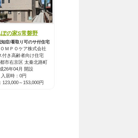
んぽの家S常磐野
認知症/看取り可のサ付住宅
ＯＭＰＯケア株式会社
ス付き高齢者向け住宅
京都市右京区 太秦北路町
成26年04月 開設
入居時：0円
23,000～153,000円