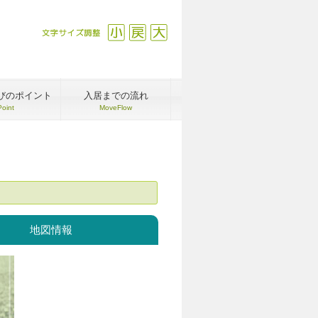
文字サイズ調整
縮小
戻す
拡大
びのポイント
入居までの流れ
Point
MoveFlow
地図情報