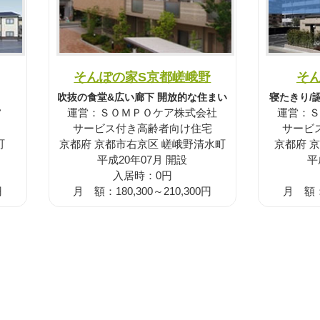
そんぽの家S京都嵯峨野
そ
吹抜の食堂&広い廊下 開放的な住まい
寝たきり/
フ
運営：ＳＯＭＰＯケア株式会社
運営：Ｓ
サービス付き高齢者向け住宅
サービ
町
京都府 京都市右京区 嵯峨野清水町
京都府 
平成20年07月 開設
平
入居時：0円
円
月 額：180,300～210,300円
月 額：1