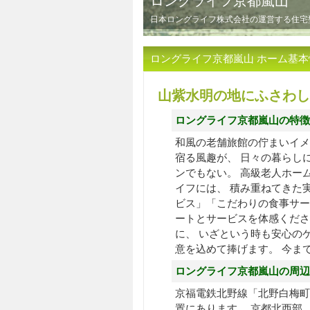
ロングライフ京都嵐山
日本ロングライフ株式会社の運営する住宅
ロングライフ京都嵐山 ホーム基本
山紫水明の地にふさわし
ロングライフ京都嵐山の特徴
和風の老舗旅館の佇まいイメ
宿る風趣が、 日々の暮らし
ンでもない。 高級老人ホー
イフには、 積み重ねてきた
ビス」「こだわりの食事サー
ートとサービスを体感くださ
に、 いざという時も安心の
意を込めて捧げます。 今ま
ロングライフ京都嵐山の周辺
京福電鉄北野線「北野白梅町
置にあります。 京都北西部