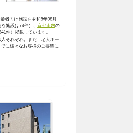
居
齢者向け施設を令和8年08月
能な施設は79件）、
京都市内
の
841件）掲載しています。
0人それぞれ。まだ、老人ホー
までに様々なお客様のご要望に