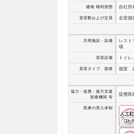
自社所
建物 権利形態
全室個
居室数および定員
レスト
共用施設・設備
場
トイレ
居室設備
個室 25
居室タイプ、面積
協力・提携・後方支援
提携医
医療機関 等
医療の受入体制