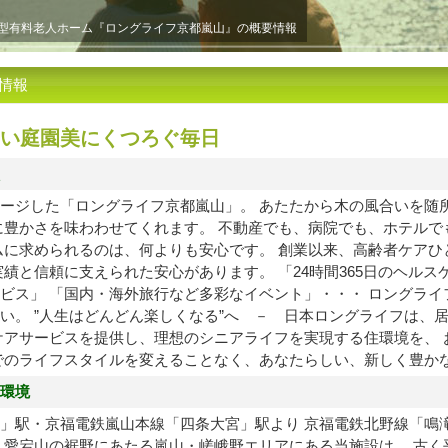
型有料老人ホーム『ロングライフ京都嵐山』の概要情報
情報
い庭園美にくつろぐ毎日
ージした「ロングライフ京都嵐山」。 あたたから木の風合いを随
に豊かさを味わわせてくれます。 不動産でも、病院でも、ホテルで
ムに求められるのは、何よりも安心です。 創業以来、高齢者ケアひ
実績と信頼に支えられた安心があります。 「24時間365日のヘル
ビス」 「国内・海外旅行など多彩なイベント」・・・ ロングライ
い。 ”人生はどんどん楽しくなる”へ － 日本ロングライフは、
ケアサービスを提供し、理想のシニアライフを実現する住環境を、 
でのライフスタイルを変えることなく、あなたらしい、新しく豊か
環境
」駅・京福電鉄嵐山本線「四条大宮」駅より 京福電鉄北野線「鳴滝
、愛宕山の裾野にあたる嵐山・嵯峨野エリアにある当施設は、 古く