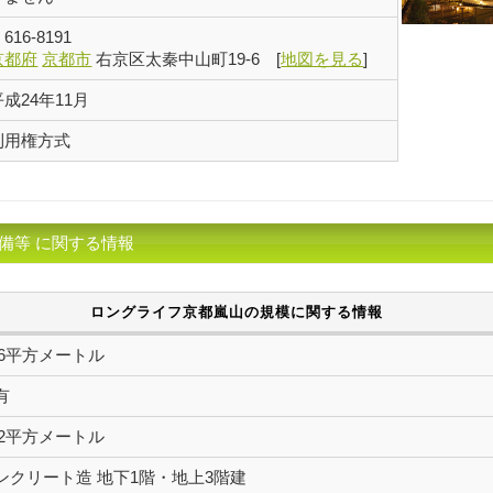
〒
616-8191
京都府
京都市
右京区太秦中山町19-6
[
地図を見る
]
平成24年11月
利用権方式
備等 に関する情報
ロングライフ京都嵐山の規模に関する情報
4.66平方メートル
有
3.72平方メートル
ンクリート造 地下1階・地上3階建