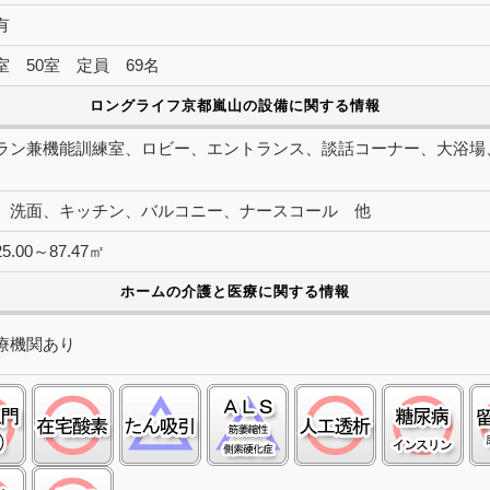
有
室 50室 定員 69名
ロングライフ京都嵐山の設備に関する情報
ラン兼機能訓練室、ロビー、エントランス、談話コーナー、大浴場
、洗面、キッチン、バルコニー、ナースコール 他
.00～87.47㎡
ホームの介護と医療に関する情報
療機関あり
ストーマ(人工肛門):○
在宅酸素:○
たん吸引:△
筋萎縮性側索硬化症(ＡＬＳ)
人工透析:○
糖尿
褥瘡（床ずれ）:○
ペースメーカ:○