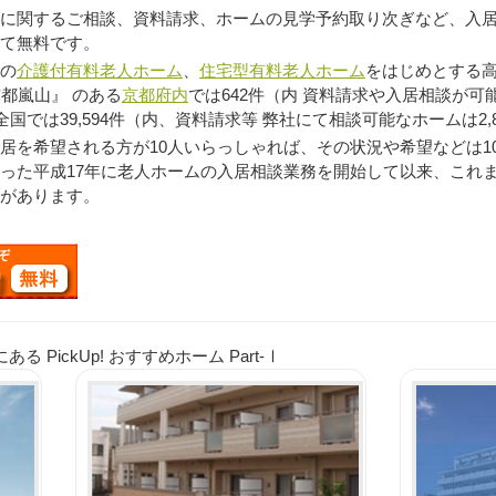
に関するご相談、資料請求、ホームの見学予約取り次ぎなど、入
て無料です。
の
介護付有料老人ホーム
、
住宅型有料老人ホーム
をはじめとする高
都嵐山』 のある
京都府内
では642件（内 資料請求や入居相談が可
全国では39,594件（内、資料請求等 弊社にて相談可能なホームは2,
を希望される方が10人いらっしゃれば、その状況や希望などは1
った平成17年に老人ホームの入居相談業務を開始して以来、これ
があります。
PickUp! おすすめホーム Part-Ⅰ