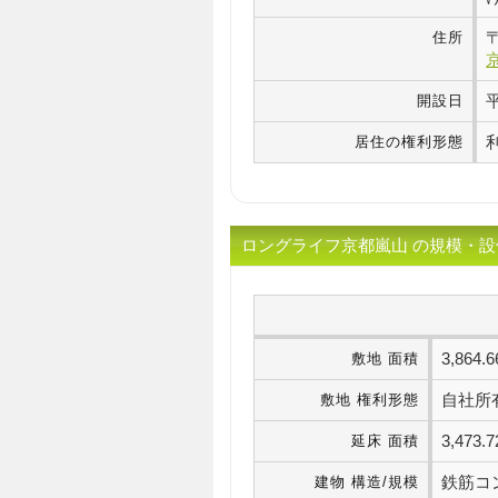
住所
開設日
居住の権利形態
ロングライフ京都嵐山 の規模・設
3,86
敷地 面積
自社所
敷地 権利形態
3,47
延床 面積
鉄筋コ
建物 構造/規模