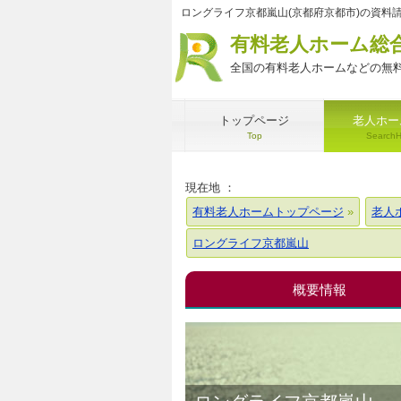
ロングライフ京都嵐山(京都府京都市)の資料
有料老人ホーム総
全国の有料老人ホームなどの無料
トップページ
老人ホー
Top
Search
現在地 ：
有料老人ホームトップページ
老人
ロングライフ京都嵐山
概要情報