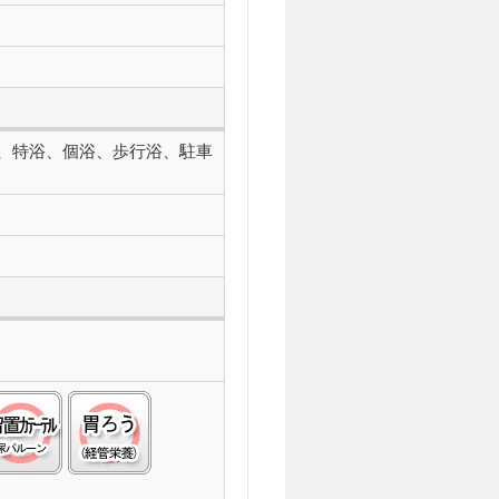
、特浴、個浴、歩行浴、駐車
:△
病(インスリン):○
留置カテーテル(尿バルーン):○
経管栄養(胃ろう):○