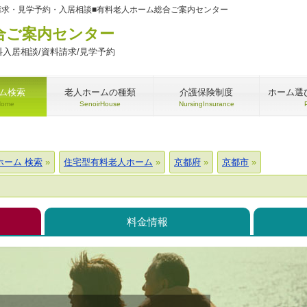
請求・見学予約・入居相談■有料老人ホーム総合ご案内センター
合ご案内センター
入居相談/資料請求/見学予約
ム検索
老人ホームの種類
介護保険制度
ホーム選
Home
SenoirHouse
NursingInsurance
ホーム 検索
住宅型有料老人ホーム
京都府
京都市
料金情報