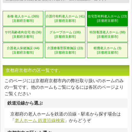
各種 老人ホーム (365)
介護付有料老人ホーム (41)
住宅型有料老人ホーム (23)
[京都府京都市]
[京都府京都市]
[京都府京都市]
サ付高齢者向住宅 他 (36)
グループホーム (106)
特別養護老人ホーム (88)
[京都府京都市]
[京都府京都市]
[京都府京都市]
介護老人保健施設 (44)
介護療養型医療施設 (23)
軽費老人ホーム (3)
[京都府京都市]
[京都府京都市]
[京都府京都市]
京都府京都市の区一覧です。
このページには京都府京都市内の弊社取り扱いのホームのみ
の一覧です。他のホームもご覧になるには各区のページより
ご覧ください
鉄道沿線から選ぶ
京都府の老人ホームを鉄道の沿線・駅名から探す場合は
「
老人ホーム 鉄道沿線検索
」からどうぞ