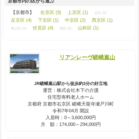
京都市内の区から選ぶ
【京都市】
右京区 (9)
上京区 (1)
北区 (0)
左京区 (4)
下京区 (1)
中京区 (2)
西京区 (1)
伏見区 (4)
山科区 (1)
東山区 (0)
南区 (0)
リアンレーヴ嵯峨嵐山
JR嵯峨嵐山駅から徒歩約3分の好立地
運営：株式会社木下の介護
住宅型有料老人ホーム
京都府 京都市右京区 嵯峨天龍寺瀬戸川町
令和7年04月 開設
入居時：0～3,600,000円
月 額：174,000～294,000円