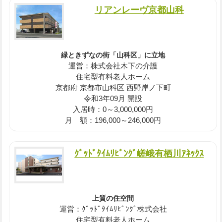
リアンレーヴ京都山科
緑ときずなの街「山科区」に立地
運営：株式会社木下の介護
住宅型有料老人ホーム
京都府 京都市山科区 西野岸ノ下町
令和3年09月 開設
入居時：0～3,000,000円
月 額：196,000～246,000円
ｸﾞｯﾄﾞﾀｲﾑﾘﾋﾞﾝｸﾞ嵯峨有栖川ｱﾈｯｸｽ
上質の住空間
運営：ｸﾞｯﾄﾞﾀｲﾑﾘﾋﾞﾝｸﾞ株式会社
住宅型有料老人ホーム