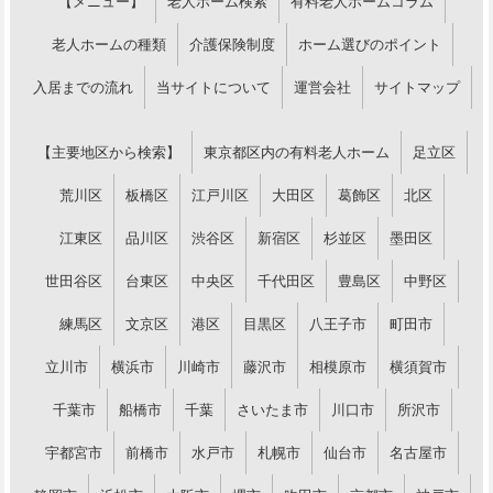
【メニュー】
老人ホーム検索
有料老人ホームコラム
老人ホームの種類
介護保険制度
ホーム選びのポイント
入居までの流れ
当サイトについて
運営会社
サイトマップ
【主要地区から検索】
東京都区内の有料老人ホーム
足立区
荒川区
板橋区
江戸川区
大田区
葛飾区
北区
江東区
品川区
渋谷区
新宿区
杉並区
墨田区
世田谷区
台東区
中央区
千代田区
豊島区
中野区
練馬区
文京区
港区
目黒区
八王子市
町田市
立川市
横浜市
川崎市
藤沢市
相模原市
横須賀市
千葉市
船橋市
千葉
さいたま市
川口市
所沢市
宇都宮市
前橋市
水戸市
札幌市
仙台市
名古屋市