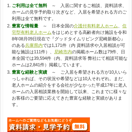
ご利用は全て無料
～ 入居に関するご相談、資料請求、
ホームの見学予約取り次ぎなど、入居を希望される方のご
利用は全て無料です。
豊富な情報量
～ 日本全国の
介護付有料老人ホーム
、
住
宅型有料老人ホーム
をはじめとする高齢者向け施設を令和
8年08月09日現在で『グッドタイムリビング尼崎新都心』
のある
兵庫県内
では1,171件（内 資料請求や入居相談が可
能な施設は111件）、
尼崎市内
の掲載ホーム数は79件、日
本全国では39,594件（内、資料請求等 弊社にて相談可能な
ホームは2,841件）掲載しています。
豊富な経験と実績
～ ご入居を希望される方が10人いら
っしゃれば、その状況や希望などは10人それぞれ。まだ、
老人ホームの紹介をする会社が少なかった平成17年に老人
ホームの入居相談業務を開始して以来、これまでに様々な
お客様のご要望に応えてきた豊富な経験と実績がありま
す。