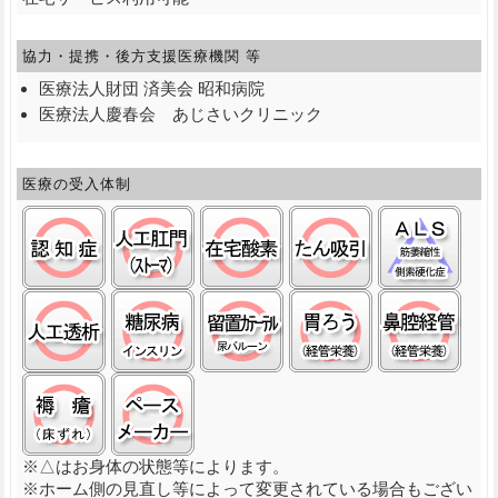
協力・提携・後方支援
医療機関 等
医療法人財団 済美会 昭和病院
医療法人慶春会 あじさいクリニック
医療の受入体制
認知症:○
ストーマ(人工肛門):○
在宅酸素:○
たん吸引:○
筋萎
人工透析:○
糖尿病(インスリン):○
留置カテーテル(尿バルーン):
経管栄養(胃ろう)
経管
褥瘡（床ずれ）:○
ペースメーカ:○
※△はお身体の状態等によります。
※ホーム側の見直し等によって変更されている場合もござい