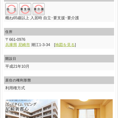
自立:○/要支援:○/要介護:○
概ね65歳以上 入居時 自立･要支援･要介護
住所
〒
661-0976
兵庫県
尼崎市
潮江1-3-34
[
地図を見る
]
開設日
平成21年10月
居住の権利形態
利用権方式