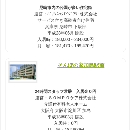
尼崎市内の公園が多い住宅街
運営：ﾊﾟﾅｿﾆｯｸｴｲｼﾞﾌﾘｰ株式会社
サービス付き高齢者向け住宅
兵庫県 尼崎市 下坂部
平成28年06月 開設
入居時：180,000～234,000円
月 額：181,470～199,470円
そんぽの家加島駅前
24時間スタッフ常駐 入居金０円
運営：ＳＯＭＰＯケア株式会社
介護付有料老人ホーム
大阪府 大阪市淀川区 加島
平成18年03月 開設
入居時：0円
月 額：182,900円