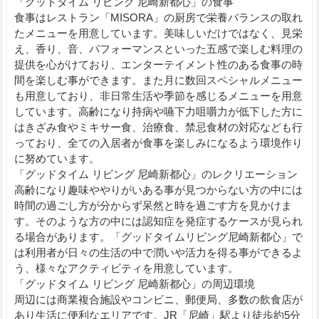
「グッドタイム リビング 尼崎新都心」の食事
食事はレストラン「MISORA」の厨房で栄養バランスの取れ
たメニューを用意しています。美味しいだけではなく、見栄
え、香り、音、パフォーマンスといった五感で楽しむ料理の
提供を心がけており、エンターテイメント性のある食事の時
間を楽しむ事ができます。また月に数回スペシャルメニュー
も用意しており、非日常生活や季節を感じるメニューを用意
しています。高齢になり持病や嚥下力咀嚼力が低下した方に
はきざみ食やミキサー食、治療食、禁忌食材の対応なども行
っており、全ての入居者が食事を楽しみになるよう環境作り
に努めています。
「グッドタイム リビング 尼崎新都心」のレクリエーション
高齢になり趣味ややりがいある事が見つからない方の中には
時間の過ごし方が分からず呆然と時を過ごす方を見かけま
す。そのような方の中には認知症を発症するケースが見られ
る場合があります。「グッドタイムリビング尼崎新都心」で
は利用者が日々の生活の中で潤いや活力を得る事ができるよ
う、様々なアクティビティを用意しています。
「グッドタイム リビング 尼崎新都心」の周辺環境
周辺には商業複合施設やコンビニ、郵便局、多数の飲食店が
あり生活に便利なエリアです。JR「尼崎」駅より徒歩約5分