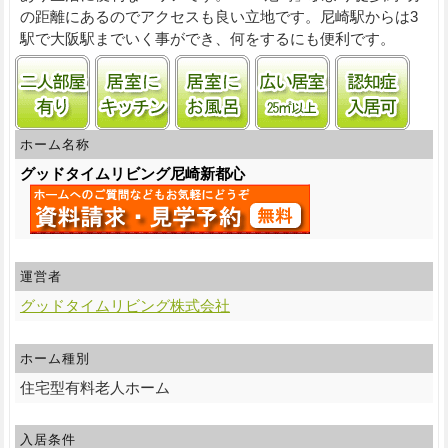
の距離にあるのでアクセスも良い立地です。尼崎駅からは3
駅で大阪駅までいく事ができ、何をするにも便利です。
二人部屋あり
居室にキッチンあり
居室に風呂あり
居室25㎡以上
認知
ホーム名称
グッドタイムリビング尼崎新都心
運営者
グッドタイムリビング株式会社
ホーム種別
住宅型有料老人ホーム
入居条件