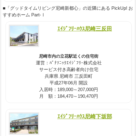
■「グッドタイムリビング尼崎新都心」の近隣にある PickUp! お
すすめホーム Part-Ⅰ
ｴｲｼﾞﾌﾘｰﾊｳｽ尼崎三反田
尼崎市内の立花駅近くの住宅街
運営：ﾊﾟﾅｿﾆｯｸｴｲｼﾞﾌﾘｰ株式会社
サービス付き高齢者向け住宅
兵庫県 尼崎市 三反田町
平成27年06月 開設
入居時：189,000～207,000円
月 額：184,470～190,470円
ｴｲｼﾞﾌﾘｰﾊｳｽ尼崎下坂部