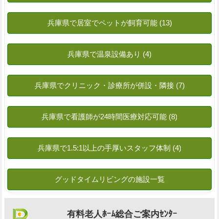
有料老人ﾎｰﾑ総合ご案内ｾﾝﾀｰ