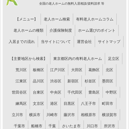
全国の老人ホームの無料入居相談/資料請求 等
【メニュー】
老人ホーム検索
有料老人ホームコラム
老人ホームの種類
介護保険制度
ホーム選びのポイント
入居までの流れ
当サイトについて
運営会社
サイトマップ
【主要地区から検索】
東京都区内の有料老人ホーム
足立区
荒川区
板橋区
江戸川区
大田区
葛飾区
北区
江東区
品川区
渋谷区
新宿区
杉並区
墨田区
世田谷区
台東区
中央区
千代田区
豊島区
中野区
練馬区
文京区
港区
目黒区
八王子市
町田市
立川市
横浜市
川崎市
藤沢市
相模原市
横須賀市
千葉市
船橋市
千葉
さいたま市
川口市
所沢市