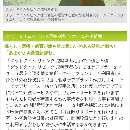
グッドタイムリビング尼崎新都心
グッドタイムリビング株式会社の運営する住宅型有料老人ホーム『グッドタ
イムリビング尼崎新都心』の概要情報
グッドタイムリビング尼崎新都心 ホーム基本情報
暮らし・医療・教育が建ち並ぶ賑わいのある活気に満ちた
「あまがさき緑遊新都心」
「グッドタイム リビング 尼崎新都心」の介護と看護
「グッドタイム リビング 尼崎新都心」ではケアプランセン
ター（居宅介護支援事業所）のケアプランナーが利用者1人
ひとりの心身状態を把握し個別ケアプランを作成します。そ
してケアサービス（訪問介護事業所）の介護士がケアプラン
に沿って介護サービスや生活サポートサービスを行います。
もちろん利用者が希望する他の事業者を利用する事も可能で
す。また24時間看護師も常駐し、協力医療機関との連携によ
り医療依存度の高い方でも可能な限りサポートを行います。
万一の緊急時や日常の健康管理、計画診療などを行いますの
で利用者は安心して健やかに生活する事ができます。