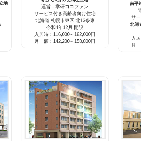
立地
南平
運営：学研ココファン
サービス付き高齢者向け住宅
サー
北海道 札幌市東区 北13条東
条
北海
令和4年12月 開設
入居時：116,000～182,000円
入居時
月 額：142,200～158,800円
月 額