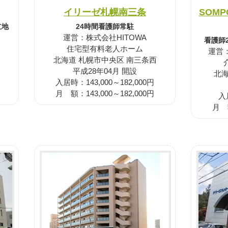
イリーゼ札幌南三条
SOM
立地
24時間看護師常駐
運営：株式会社HITOWA
看護師
住宅型有料老人ホーム
運営
北海道 札幌市中央区 南三条西
平成28年04月 開設
北海
入居時：143,000～182,000円
月 額：143,000～182,000円
入
月 額