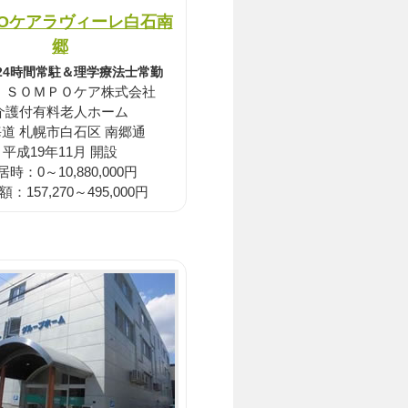
POケアラヴィーレ白石南
郷
24時間常駐＆理学療法士常勤
：ＳＯＭＰＯケア株式会社
介護付有料老人ホーム
道 札幌市白石区 南郷通
平成19年11月 開設
居時：0～10,880,000円
：157,270～495,000円