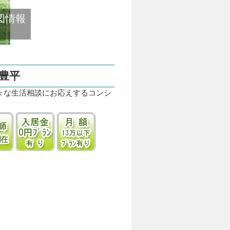
図情報
豊平
々な生活相談にお応えするコンシ
ク併(隣)接
看護師24時間常駐
入居金0円プランあり
月額13万円以下プランあり