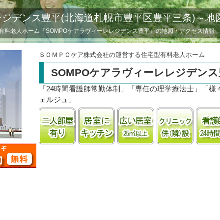
レジデンス豊平(北海道札幌市豊平区豊平三条)～地
有料老人ホーム『SOMPOケアラヴィーレレジデンス豊平』の地図・アクセス情報
ＳＯＭＰＯケア株式会社の運営する住宅型有料老人ホーム
SOMPOケアラヴィーレレジデンス
「24時間看護師常勤体制」「専任の理学療法士」「様
ェルジュ」
二人部屋あり
居室にキッチンあり
居室25㎡以上
クリニッ