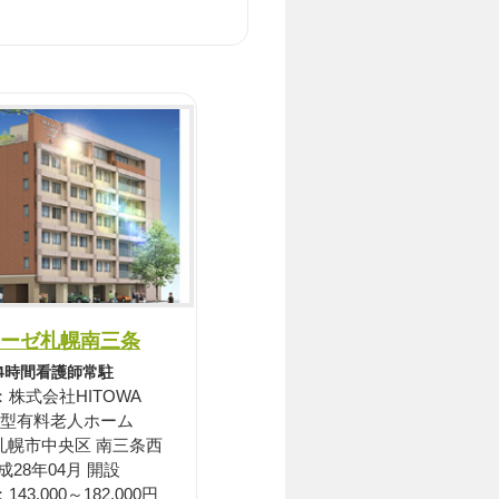
ーゼ札幌南三条
24時間看護師常駐
：株式会社HITOWA
型有料老人ホーム
札幌市中央区 南三条西
成28年04月 開設
43,000～182,000円