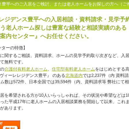
ンス豊平へのご入居をご検討、または老人ホームをお探しの方へ（ご
レレジデンス豊平への入居相談・資料請求・見学予
う老人ホーム探しは豊富な経験と相談実績のある
案内センター』へお任せください。
ンターの特徴】
に関するご相談、資料請求、ホームの見学予約取り次ぎなど、入
て無料です。
の
介護付有料老人ホーム
、
住宅型有料老人ホーム
をはじめとする高
ラヴィーレレジデンス豊平』 のある
北海道内
では2,237件（内 資
ム数は572件、日本全国では39,594件（内、資料請求等 弊社にて相
を希望される方が10人いらっしゃれば、その状況や希望などは1
った平成17年に老人ホームの入居相談業務を開始して以来、これ
があります。