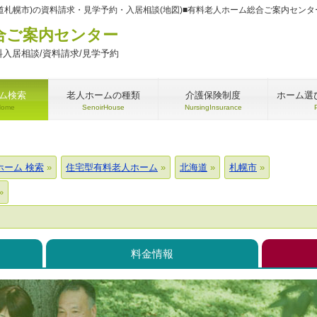
道札幌市)の資料請求・見学予約・入居相談(地図)■有料老人ホーム総合ご案内センタ
合ご案内センター
入居相談/資料請求/見学予約
ム検索
老人ホームの種類
介護保険制度
ホーム選
Home
SenoirHouse
NursingInsurance
ホーム 検索
住宅型有料老人ホーム
北海道
札幌市
料金情報