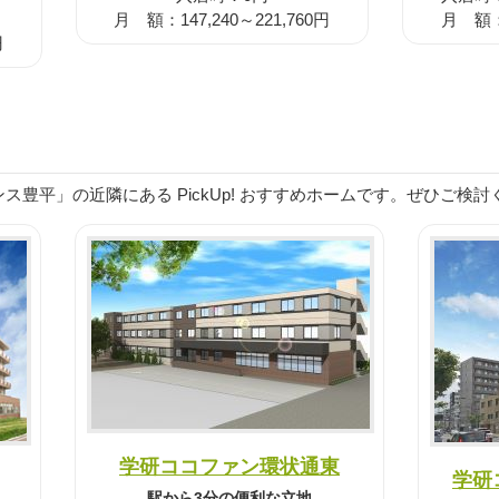
月 額：147,240～221,760円
月 額：1
円
ス豊平」の近隣にある PickUp! おすすめホームです。ぜひご検
学研ココファン環状通東
学研
駅から3分の便利な立地