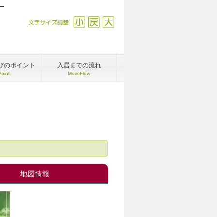
ー
文字サイズ調整
縮小
戻す
拡大
びのポイント
入居までの流れ
Point
MoveFlow
地図情報