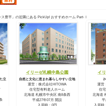
平」の近隣にある PickUp! おすすめホーム Part-Ⅰ
イリーゼ札幌中島公園
イリ
た立
自然と文化に恵まれ暮らしやすい立地
運営：株式会社HITOWA
運営
フ
住宅型有料老人ホーム
住宅
北海道 札幌市中央区 南8条西
北海道 
条
平成27年07月 開設
平
入居時：0円
入居時：1