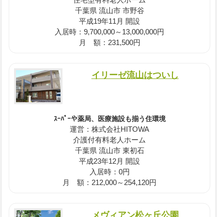
千葉県 流山市 市野谷
平成19年11月 開設
入居時：9,700,000～13,000,000円
月 額：231,500円
イリーゼ流山はついし
ｽｰﾊﾟｰや薬局、医療施設も揃う住環境
運営：株式会社HITOWA
介護付有料老人ホーム
千葉県 流山市 東初石
平成23年12月 開設
入居時：0円
月 額：212,000～254,120円
メヴィアン松ヶ丘公園