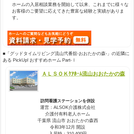
ホームの入居相談業務を開始して以来、これまでに様々な
お客様のご要望に応えてきた豊富な経験と実績がありま
す。
■「グッドタイムリビング流山弐番舘-おおたかの森-」の近隣に
ある PickUp! おすすめホーム Part-Ⅰ
ＡＬＳＯＫｹｱﾎｰﾑ流山おおたかの森
訪問看護ステーションを併設
運営：ALSOK介護株式会社
介護付有料老人ホーム
千葉県 流山市 おおたかの森西
令和3年12月 開設
入居時：310,400円