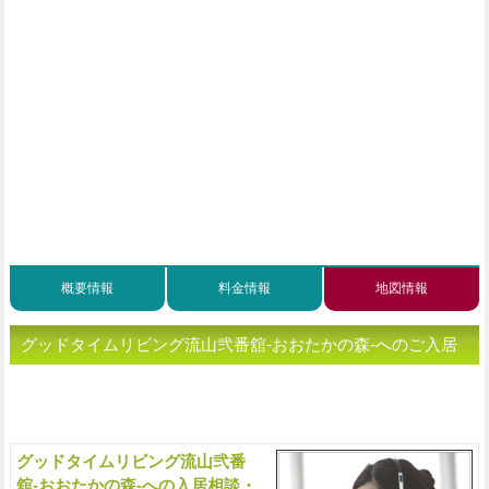
概要情報
料金情報
地図情報
グッドタイムリビング流山弐番舘-おおたかの森-へのご入居
をご検討、または老人ホームをお探しの方へ（ご相談・お問
い合わせ）
グッドタイムリビング流山弐番
入
舘-おおたかの森-への入居相談・