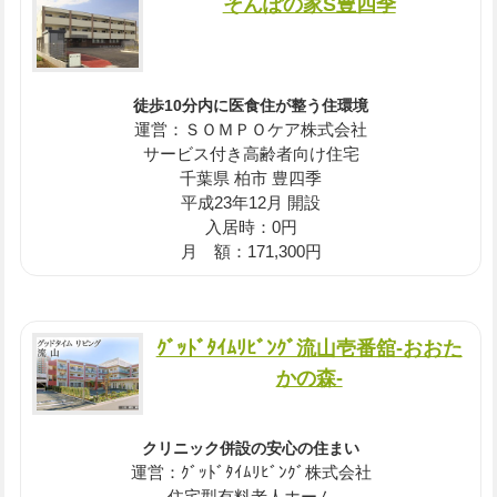
そんぽの家S豊四季
徒歩10分内に医食住が整う住環境
運営：ＳＯＭＰＯケア株式会社
サービス付き高齢者向け住宅
千葉県 柏市 豊四季
平成23年12月 開設
入居時：0円
月 額：171,300円
ｸﾞｯﾄﾞﾀｲﾑﾘﾋﾞﾝｸﾞ流山壱番舘-おおた
かの森-
クリニック併設の安心の住まい
運営：ｸﾞｯﾄﾞﾀｲﾑﾘﾋﾞﾝｸﾞ株式会社
住宅型有料老人ホーム