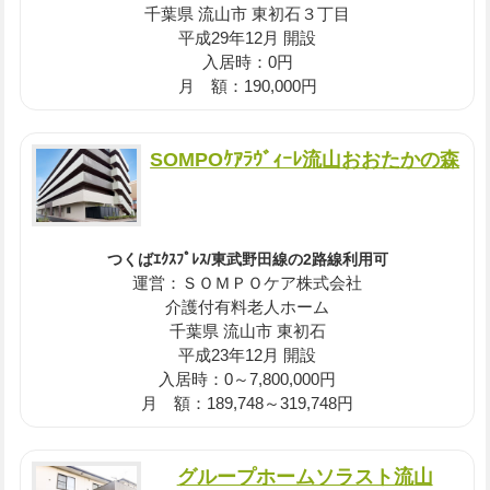
千葉県 流山市 東初石３丁目
平成29年12月 開設
入居時：0円
月 額：190,000円
SOMPOｹｱﾗｳﾞｨｰﾚ流山おおたかの森
つくばｴｸｽﾌﾟﾚｽ/東武野田線の2路線利用可
運営：ＳＯＭＰＯケア株式会社
介護付有料老人ホーム
千葉県 流山市 東初石
平成23年12月 開設
入居時：0～7,800,000円
月 額：189,748～319,748円
グループホームソラスト流山