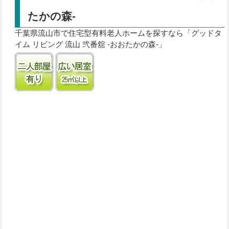
たかの森-
千葉県流山市で住宅型有料老人ホームを探すなら「グッドタ
イム リビング 流山 弐番舘 -おおたかの森-」
二人部屋あり
居室25㎡以上