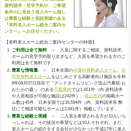
資料請求・見学予約や、ご希望
条件のに見合う老人ホーム探し
は豊富な経験と相談実績のある
『有料老人ホーム総合ご案内セ
ンター』へお任せください。
【有料老人ホーム総合ご案内センターの特徴】
ご利用は全て無料
～ 入居に関するご相談、資料請求、
ホームの見学予約取り次ぎなど、入居を希望される方のご
利用は全て無料です。
豊富な情報量
～ 日本全国の
介護付有料老人ホーム
、
住
宅型有料老人ホーム
をはじめとする高齢者向け施設を令和
8年08月07日現在で『グッドタイムリビング流山弐番舘-お
おたかの森-』 のある
千葉県内
では1,451件（内 資料請求
や入居相談が可能な施設は242件）、
流山市内
の掲載ホー
ム数は45件、日本全国では39,594件（内、資料請求等 弊
社にて相談可能なホームは2,841件）掲載しています。
豊富な経験と実績
～ ご入居を希望される方が10人いら
っしゃれば、その状況や希望などは10人それぞれ。まだ、
老人ホームの紹介をする会社が少なかった平成17年に老人