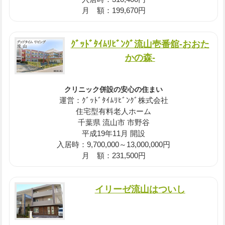
月 額：199,670円
ｸﾞｯﾄﾞﾀｲﾑﾘﾋﾞﾝｸﾞ流山壱番舘-おおた
かの森-
クリニック併設の安心の住まい
運営：ｸﾞｯﾄﾞﾀｲﾑﾘﾋﾞﾝｸﾞ株式会社
住宅型有料老人ホーム
千葉県 流山市 市野谷
平成19年11月 開設
入居時：9,700,000～13,000,000円
月 額：231,500円
イリーゼ流山はついし