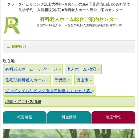
グッドタイムリビング流山弐番舘-おおたかの森-(千葉県流山市)の資料請求・
見学予約・入居相談(地図)■有料老人ホーム総合ご案内センター
有料老人ホーム総合ご案内センター
全国の有料老人ホームなどの無料入居相談/資料請求/見学予約
MENU
現在地 ：
有料老人ホームトップページ
老人ホーム 検索
住宅型有料老人ホーム
千葉県
流山市
グッドタイムリビング流山弐番舘-おおたかの森-
地図・アクセス情報
概要情報
料金情報
地図情報