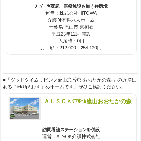
ｽｰﾊﾟｰや薬局、医療施設も揃う住環境
運営：株式会社HITOWA
介護付有料老人ホーム
千葉県 流山市 東初石
平成23年12月 開設
入居時：0円
月 額：212,000～254,120円
■「グッドタイムリビング流山弐番舘-おおたかの森-」の近隣に
ある PickUp! おすすめホームです。ぜひご検討ください。
ＡＬＳＯＫｹｱﾎｰﾑ流山おおたかの森
訪問看護ステーションを併設
運営：ALSOK介護株式会社