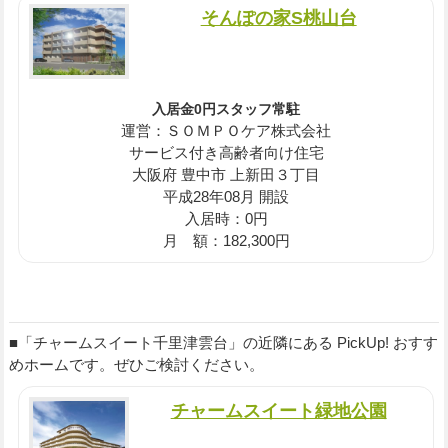
そんぽの家S桃山台
入居金0円スタッフ常駐
運営：ＳＯＭＰＯケア株式会社
サービス付き高齢者向け住宅
大阪府 豊中市 上新田３丁目
平成28年08月 開設
入居時：0円
月 額：182,300円
■「チャームスイート千里津雲台」の近隣にある PickUp! おすす
めホームです。ぜひご検討ください。
チャームスイート緑地公園