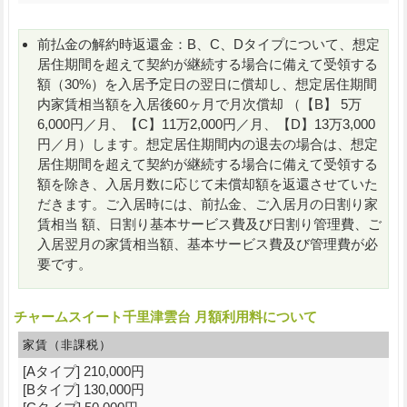
前払金の解約時返還金：B、C、Dタイプについて、想定
居住期間を超えて契約が継続する場合に備えて受領する
額（30%）を入居予定日の翌日に償却し、想定居住期間
内家賃相当額を入居後60ヶ月で月次償却 （【B】 5万
6,000円／月、【C】11万2,000円／月、【D】13万3,000
円／月）します。想定居住期間内の退去の場合は、想定
居住期間を超えて契約が継続する場合に備えて受領する
額を除き、入居月数に応じて未償却額を返還させていた
だきます。ご入居時には、前払金、ご入居月の日割り家
賃相当 額、日割り基本サービス費及び日割り管理費、ご
入居翌月の家賃相当額、基本サービス費及び管理費が必
要です。
チャームスイート千里津雲台 月額利用料について
家賃（非課税）
[Aタイプ] 210,000円
[Bタイプ] 130,000円