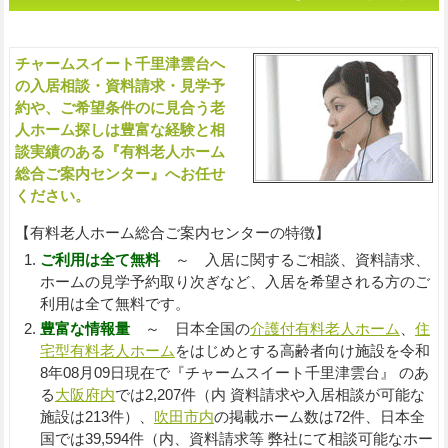
人ホームをお探しの方へ（ご相談・お問い合わせ）
チャームスイート千里津雲台へ
入
の入居相談・資料請求・見学予
約や、ご希望条件のに見合う老
人ホーム探しは豊富な経験と相
談実績のある『有料老人ホーム
総合ご案内センター』へお任せ
ください。
【有料老人ホーム総合ご案内センターの特徴】
ご利用は全て無料
～ 入居に関するご相談、資料請求、
ホームの見学予約取り次ぎなど、入居を希望される方のご
利用は全て無料です。
豊富な情報量
～ 日本全国の
介護付有料老人ホーム
、
住
宅型有料老人ホーム
をはじめとする高齢者向け施設を令和
8年08月09日現在で『チャームスイート千里津雲台』 のあ
る
大阪府内
では2,207件（内 資料請求や入居相談が可能な
施設は213件）、
吹田市内
の掲載ホーム数は72件、日本全
国では39,594件（内、資料請求等 弊社にて相談可能なホー