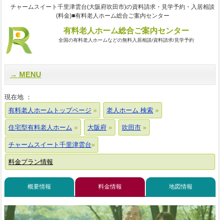
チャームスイート千里津雲台(大阪府吹田市)の資料請求・見学予約・入居相談
(料金)■有料老人ホーム総合ご案内センター
有料老人ホーム総合ご案内センター
全国の有料老人ホームなどの無料入居相談/資料請求/見学予約
MENU
現在地 ：
有料老人ホームトップページ
老人ホーム 検索
住宅型有料老人ホーム
大阪府
吹田市
チャームスイート千里津雲台
料金プラン情報
概要情報
料金情報
地図情報