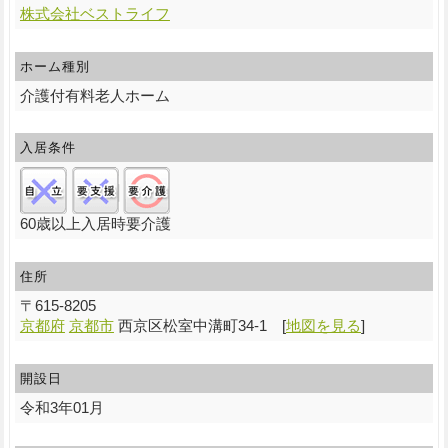
株式会社ベストライフ
ホーム種別
介護付有料老人ホーム
入居条件
自立:×/要支援:×/要介護:○
60歳以上入居時要介護
住所
〒
615-8205
京都府
京都市
西京区松室中溝町34-1
[
地図を見る
]
開設日
令和3年01月