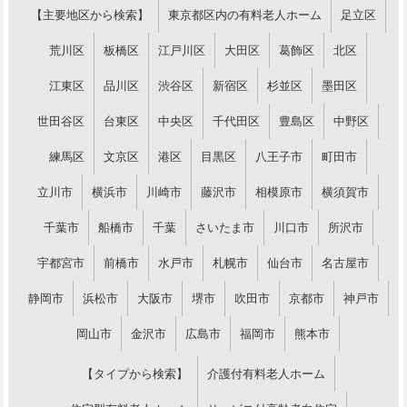
【主要地区から検索】
東京都区内の有料老人ホーム
足立区
荒川区
板橋区
江戸川区
大田区
葛飾区
北区
江東区
品川区
渋谷区
新宿区
杉並区
墨田区
世田谷区
台東区
中央区
千代田区
豊島区
中野区
練馬区
文京区
港区
目黒区
八王子市
町田市
立川市
横浜市
川崎市
藤沢市
相模原市
横須賀市
千葉市
船橋市
千葉
さいたま市
川口市
所沢市
宇都宮市
前橋市
水戸市
札幌市
仙台市
名古屋市
静岡市
浜松市
大阪市
堺市
吹田市
京都市
神戸市
岡山市
金沢市
広島市
福岡市
熊本市
【タイプから検索】
介護付有料老人ホーム