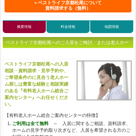
ベストライフ京都松尾について
資料請求する（無料）
概要情報
料金情報
地図情報
ベストライフ京都松尾へのご入居をご検討、または老人ホー
ムをお探しの方へ（ご相談・お問い合わせ）
ベストライフ京都松尾への入居
入
相談・資料請求・見学予約や、
ご希望条件のに見合う老人ホー
ム探しは豊富な経験と相談実績
のある『有料老人ホーム総合ご
案内センター』へお任せくださ
い。
【有料老人ホーム総合ご案内センターの特徴】
ご利用は全て無料
～ 入居に関するご相談、資料請求、
ホームの見学予約取り次ぎなど、入居を希望される方のご