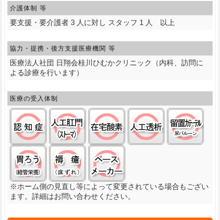
介護体制 等
要支援・要介護者 3 人に対し スタッフ 1 人 以上
協力・提携・後方支援
医療機関 等
医療法人社団 日翔会桂川ひむかクリニック（内科、訪問に
よる診療を行います）
医療の受入体制
認知症:○
ストーマ(人工肛門):○
在宅酸素:○
人工透析:○
留置
経管栄養(胃ろう):○
褥瘡（床ずれ）:○
ペースメーカ:○
※ホーム側の見直し等によって変更されている場合もござい
ます。詳細はお問い合わせください。