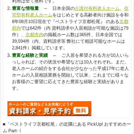
利用は全て無料です。
豊富な情報量
～ 日本全国の
介護付有料老人ホーム
、
住
宅型有料老人ホーム
をはじめとする高齢者向け施設を令和
8年08月10日現在で『ベストライフ京都松尾』 のある
京都
府内
では642件（内 資料請求や入居相談が可能な施設は79
件）、
京都市内
の掲載ホーム数は365件、日本全国では
39,594件（内、資料請求等 弊社にて相談可能なホームは
2,841件）掲載しています。
豊富な経験と実績
～ ご入居を希望される方が10人いら
っしゃれば、その状況や希望などは10人それぞれ。まだ、
老人ホームの紹介をする会社が少なかった平成17年に老人
ホームの入居相談業務を開始して以来、これまでに様々な
お客様のご要望に応えてきた豊富な経験と実績がありま
す。
■「ベストライフ京都松尾」の近隣にある PickUp! おすすめホー
ム Part-Ⅰ