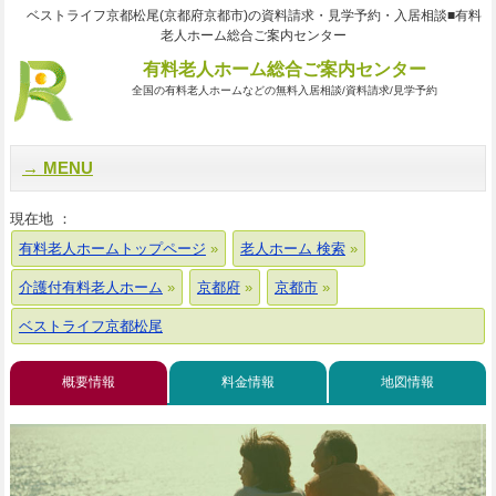
ベストライフ京都松尾(京都府京都市)の資料請求・見学予約・入居相談■有料
老人ホーム総合ご案内センター
有料老人ホーム総合ご案内センター
全国の有料老人ホームなどの無料入居相談/資料請求/見学予約
MENU
現在地 ：
有料老人ホームトップページ
老人ホーム 検索
介護付有料老人ホーム
京都府
京都市
ベストライフ京都松尾
概要情報
料金情報
地図情報