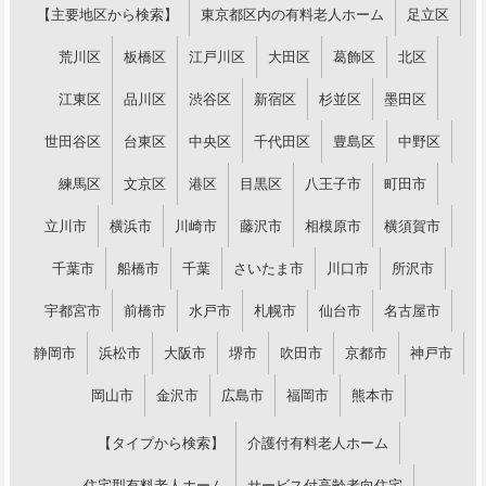
【主要地区から検索】
東京都区内の有料老人ホーム
足立区
荒川区
板橋区
江戸川区
大田区
葛飾区
北区
江東区
品川区
渋谷区
新宿区
杉並区
墨田区
世田谷区
台東区
中央区
千代田区
豊島区
中野区
練馬区
文京区
港区
目黒区
八王子市
町田市
立川市
横浜市
川崎市
藤沢市
相模原市
横須賀市
千葉市
船橋市
千葉
さいたま市
川口市
所沢市
宇都宮市
前橋市
水戸市
札幌市
仙台市
名古屋市
静岡市
浜松市
大阪市
堺市
吹田市
京都市
神戸市
岡山市
金沢市
広島市
福岡市
熊本市
【タイプから検索】
介護付有料老人ホーム
住宅型有料老人ホーム
サービス付高齢者向住宅