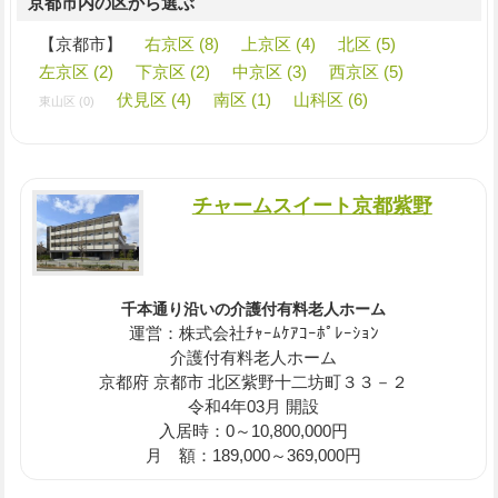
京都市内の区から選ぶ
【京都市】
右京区 (8)
上京区 (4)
北区 (5)
左京区 (2)
下京区 (2)
中京区 (3)
西京区 (5)
伏見区 (4)
南区 (1)
山科区 (6)
東山区 (0)
チャームスイート京都紫野
千本通り沿いの介護付有料老人ホーム
運営：株式会社ﾁｬｰﾑｹｱｺｰﾎﾟﾚｰｼｮﾝ
介護付有料老人ホーム
京都府 京都市 北区紫野十二坊町３３－２
令和4年03月 開設
入居時：0～10,800,000円
月 額：189,000～369,000円