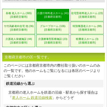
各種 老人ホーム (365)
介護付有料老人ホーム (41)
住宅型有料老人ホーム (23)
[京都府京都市]
[京都府京都市]
[京都府京都市]
サ付高齢者向住宅 他 (36)
グループホーム (106)
特別養護老人ホーム (88)
[京都府京都市]
[京都府京都市]
[京都府京都市]
介護老人保健施設 (44)
介護療養型医療施設 (23)
軽費老人ホーム (3)
[京都府京都市]
[京都府京都市]
[京都府京都市]
京都府京都市の区一覧です。
このページには京都府京都市内の弊社取り扱いのホームのみ
の一覧です。他のホームもご覧になるには各区のページより
ご覧ください
鉄道沿線から選ぶ
京都府の老人ホームを鉄道の沿線・駅名から探す場合は
「
老人ホーム 鉄道沿線検索
」からどうぞ