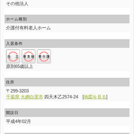
その他法人
ホーム種別
介護付有料老人ホーム
入居条件
自立:○/要支援:○/要介護:○
原則65歳以上
住所
〒
299-3203
千葉県
大網白里市
四天木乙2574-24
[
地図を見る
]
開設日
平成4年02月