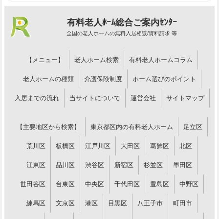
有料老人ﾎｰﾑ総合ご案内ｾﾝﾀｰ
全国の老人ホームの無料入居相談/資料請求 等
【メニュー】
老人ホーム検索
有料老人ホームコラム
老人ホームの種類
介護保険制度
ホーム選びのポイント
入居までの流れ
当サイトについて
運営会社
サイトマップ
【主要地区から検索】
東京都区内の有料老人ホーム
足立区
荒川区
板橋区
江戸川区
大田区
葛飾区
北区
江東区
品川区
渋谷区
新宿区
杉並区
墨田区
世田谷区
台東区
中央区
千代田区
豊島区
中野区
練馬区
文京区
港区
目黒区
八王子市
町田市