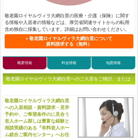
敬老園ロイヤルヴィラ大網白里の医療・介護（保険）に関す
る情報や入居者の情報などは、厚労省関連サイトからの転用
含め独自に採集しています。詳細はお問い合わせください。
敬老園ロイヤルヴィラ大網白里について
資料請求する（無料）
概要情報
料金情報
地図情報
敬老園ロイヤルヴィラ大網白里へのご入居をご検討、または
老人ホームをお探しの方へ（ご相談・お問い合わせ）
敬老園ロイヤルヴィラ大網白里
入
への入居相談・資料請求・見学
予約や、ご希望条件のに見合う
老人ホーム探しは豊富な経験と
相談実績のある『有料老人ホー
ム総合ご案内センター』へお任