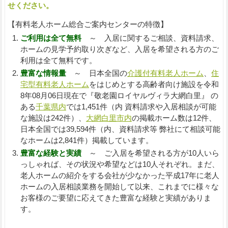
せください。
【有料老人ホーム総合ご案内センターの特徴】
ご利用は全て無料
～ 入居に関するご相談、資料請求、
ホームの見学予約取り次ぎなど、入居を希望される方のご
利用は全て無料です。
豊富な情報量
～ 日本全国の
介護付有料老人ホーム
、
住
宅型有料老人ホーム
をはじめとする高齢者向け施設を令和
8年08月06日現在で『敬老園ロイヤルヴィラ大網白里』 の
ある
千葉県内
では1,451件（内 資料請求や入居相談が可能
な施設は242件）、
大網白里市内
の掲載ホーム数は12件、
日本全国では39,594件（内、資料請求等 弊社にて相談可能
なホームは2,841件）掲載しています。
豊富な経験と実績
～ ご入居を希望される方が10人いら
っしゃれば、その状況や希望などは10人それぞれ。まだ、
老人ホームの紹介をする会社が少なかった平成17年に老人
ホームの入居相談業務を開始して以来、これまでに様々な
お客様のご要望に応えてきた豊富な経験と実績がありま
す。