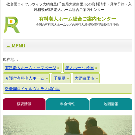
敬老園ロイヤルヴィラ大網白里(千葉県大網白里市)の資料請求・見学予約・入
居相談■有料老人ホーム総合ご案内センター
有料老人ホーム総合ご案内センター
全国の有料老人ホームなどの無料入居相談/資料請求/見学予約
MENU
現在地 ：
有料老人ホームトップページ
老人ホーム 検索
介護付有料老人ホーム
千葉県
大網白里市
敬老園ロイヤルヴィラ大網白里
概要情報
料金情報
地図情報