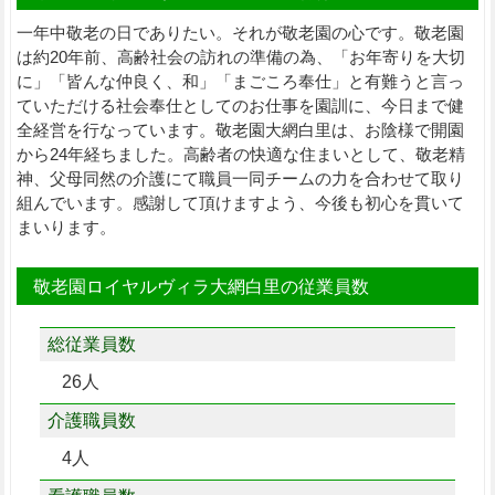
一年中敬老の日でありたい。それが敬老園の心です。敬老園
は約20年前、高齢社会の訪れの準備の為、「お年寄りを大切
に」「皆んな仲良く、和」「まごころ奉仕」と有難うと言っ
ていただける社会奉仕としてのお仕事を園訓に、今日まで健
全経営を行なっています。敬老園大網白里は、お陰様で開園
から24年経ちました。高齢者の快適な住まいとして、敬老精
神、父母同然の介護にて職員一同チームの力を合わせて取り
組んでいます。感謝して頂けますよう、今後も初心を貫いて
まいります。
敬老園ロイヤルヴィラ大網白里の従業員数
総従業員数
26人
介護職員数
4人