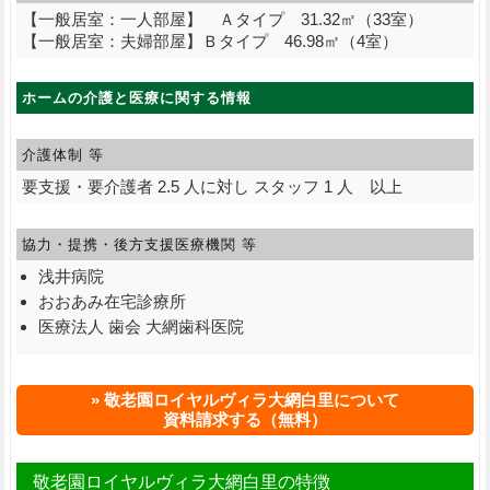
【一般居室：一人部屋】 Ａタイプ 31.32㎡（33室）
【一般居室：夫婦部屋】Ｂタイプ 46.98㎡（4室）
ホームの介護と医療に関する情報
介護体制 等
要支援・要介護者 2.5 人に対し スタッフ 1 人 以上
協力・提携・後方支援
医療機関 等
浅井病院
おおあみ在宅診療所
医療法人 歯会 大網歯科医院
敬老園ロイヤルヴィラ大網白里について
資料請求する（無料）
敬老園ロイヤルヴィラ大網白里の特徴