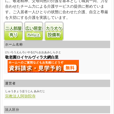
に、敬老精神、父母同然の介護を基本として職員一同、力を
合わせたチーム力による介護サービスの提供に努めていま
す。ご入居者一人ひとりの状態に合わせた介護、自立と尊厳
を大切にする介護を実践しています。
二人部屋あり
居室25㎡以上
カラオケ設備
ホーム名称
けいろうえんろいやるびらおおあみしらさと
敬老園ロイヤルヴィラ大網白里
運営者
しゅうきょうほうじん あみだじ
宗教法人阿弥陀寺
法人区分