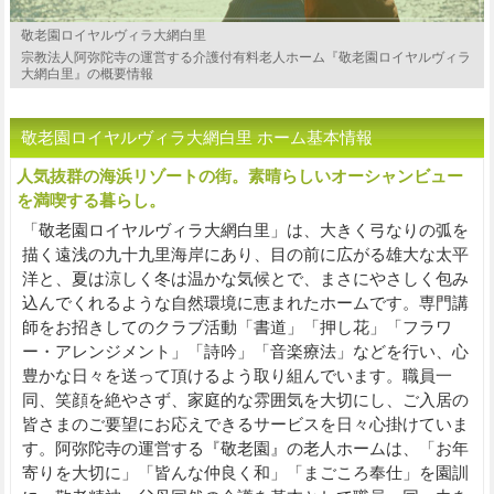
敬老園ロイヤルヴィラ大網白里
宗教法人阿弥陀寺の運営する介護付有料老人ホーム『敬老園ロイヤルヴィラ
大網白里』の概要情報
敬老園ロイヤルヴィラ大網白里 ホーム基本情報
人気抜群の海浜リゾートの街。素晴らしいオーシャンビュー
を満喫する暮らし。
「敬老園ロイヤルヴィラ大網白里」は、大きく弓なりの弧を
描く遠浅の九十九里海岸にあり、目の前に広がる雄大な太平
洋と、夏は涼しく冬は温かな気候とで、まさにやさしく包み
込んでくれるような自然環境に恵まれたホームです。専門講
師をお招きしてのクラブ活動「書道」「押し花」「フラワ
ー・アレンジメント」「詩吟」「音楽療法」などを行い、心
豊かな日々を送って頂けるよう取り組んでいます。職員一
同、笑顔を絶やさず、家庭的な雰囲気を大切にし、ご入居の
皆さまのご要望にお応えできるサービスを日々心掛けていま
す。阿弥陀寺の運営する『敬老園』の老人ホームは、「お年
寄りを大切に」「皆んな仲良く和」「まごころ奉仕」を園訓