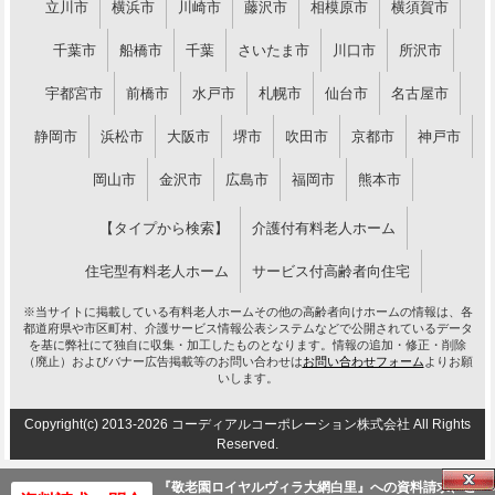
立川市
横浜市
川崎市
藤沢市
相模原市
横須賀市
千葉市
船橋市
千葉
さいたま市
川口市
所沢市
宇都宮市
前橋市
水戸市
札幌市
仙台市
名古屋市
静岡市
浜松市
大阪市
堺市
吹田市
京都市
神戸市
岡山市
金沢市
広島市
福岡市
熊本市
【タイプから検索】
介護付有料老人ホーム
住宅型有料老人ホーム
サービス付高齢者向住宅
※当サイトに掲載している有料老人ホームその他の高齢者向けホームの情報は、各
都道府県や市区町村、介護サービス情報公表システムなどで公開されているデータ
を基に弊社にて独自に収集・加工したものとなります。情報の追加・修正・削除
（廃止）およびバナー広告掲載等のお問い合わせは
お問い合わせフォーム
よりお願
いします。
Copyright(c) 2013-2026 コーディアルコーポレーション株式会社 All Rights
Reserved.
『敬老園ロイヤルヴィラ大網白里』への資料
請求、ご