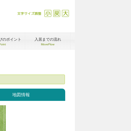
文字サイズ調整
縮小
戻す
拡大
びのポイント
入居までの流れ
Point
MoveFlow
地図情報