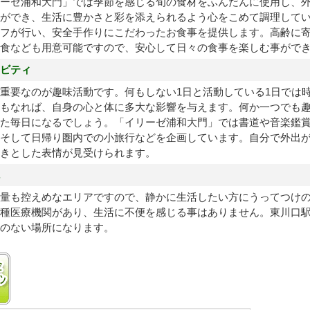
ーゼ浦和大門」では季節を感じる旬の食材をふんだんに使用し、
ができ、生活に豊かさと彩を添えられるよう心をこめて調理して
フが行い、安全手作りにこだわったお食事を提供します。高齢に
み食なども用意可能ですので、安心して日々の食事を楽しむ事がで
ビティ
重要なのが趣味活動です。何もしない1日と活動している1日では
もなれば、自身の心と体に多大な影響を与えます。何か一つでも
た毎日になるでしょう。「イリーゼ浦和大門」では書道や音楽鑑
そして日帰り圏内での小旅行などを企画しています。自分で外出
きとした表情が見受けられます。
量も控えめなエリアですので、静かに生活したい方にうってつけ
種医療機関があり、生活に不便を感じる事はありません。東川口駅
のない場所になります。
け入れ可
入居金0円プランあり