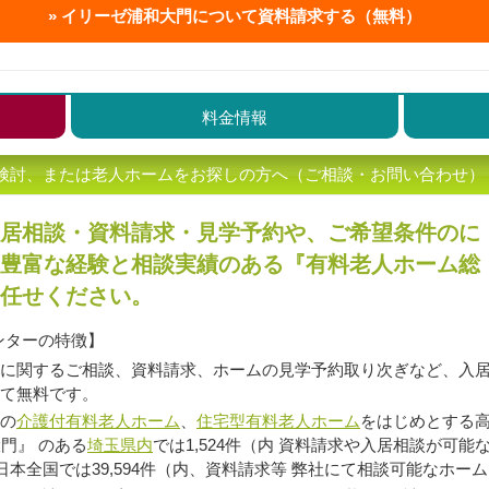
イリーゼ浦和大門について
資料請求する（無料）
料金情報
検討、または老人ホームをお探しの方へ（ご相談・お問い合わせ）
居相談・資料請求・見学予約や、ご希望条件のに
豊富な経験と相談実績のある『有料老人ホーム総
任せください。
ンターの特徴】
に関するご相談、資料請求、ホームの見学予約取り次ぎなど、入
て無料です。
の
介護付有料老人ホーム
、
住宅型有料老人ホーム
をはじめとする高
門』 のある
埼玉県内
では1,524件（内 資料請求や入居相談が可能
日本全国では39,594件（内、資料請求等 弊社にて相談可能なホーム