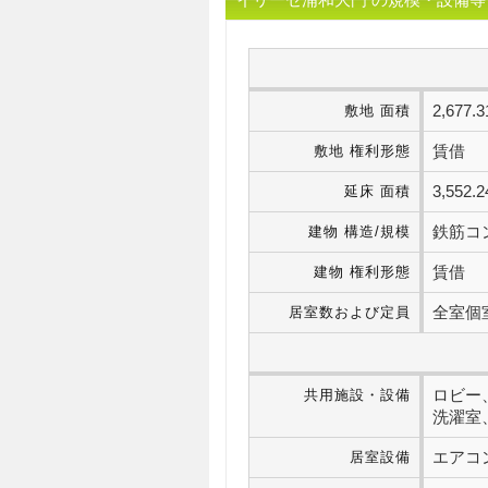
2,67
敷地 面積
賃借
敷地 権利形態
3,55
延床 面積
鉄筋コ
建物 構造/規模
賃借
建物 権利形態
全室個
居室数および定員
ロビー
共用施設・設備
洗濯室
エアコ
居室設備