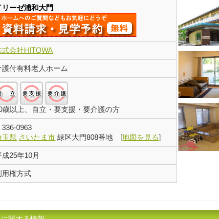
イリーゼ浦和大門
株式会社HITOWA
介護付有料老人ホーム
自立:○/要支援:○/要介護:○
60歳以上、自立・要支援・要介護の方
〒
336-0963
埼玉県
さいたま市
緑区大門808番地
[
地図を見る
]
平成25年10月
利用権方式
 に関する情報