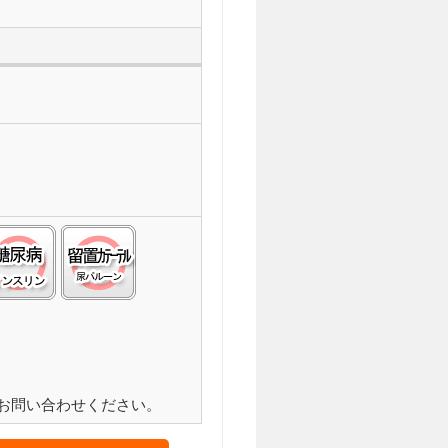
化症(ＡＬＳ):△
工透析:△
糖尿病(インスリン):○
留置カテーテル(尿バルーン):○
お問い合わせください。