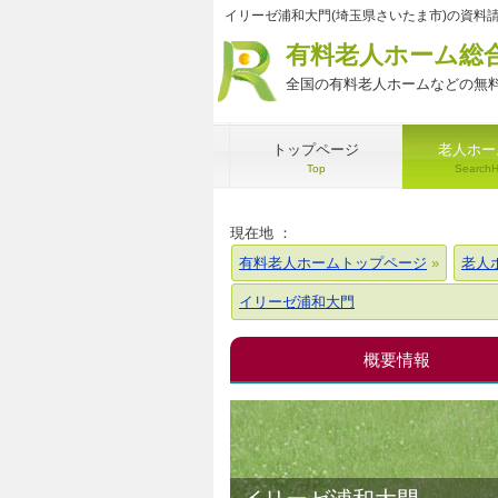
イリーゼ浦和大門(埼玉県さいたま市)の資料
有料老人ホーム総
全国の有料老人ホームなどの無料
トップページ
老人ホー
Top
Search
現在地 ：
有料老人ホームトップページ
老人
イリーゼ浦和大門
概要情報