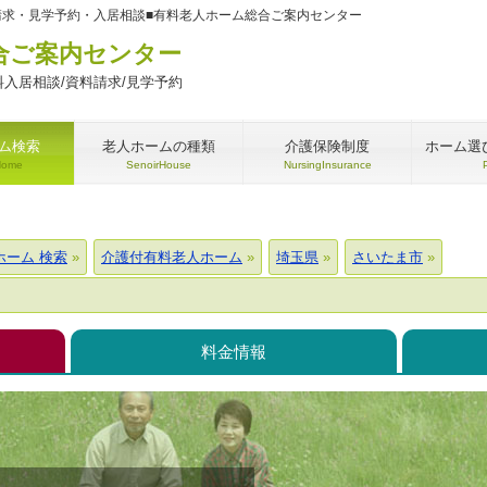
請求・見学予約・入居相談■有料老人ホーム総合ご案内センター
合ご案内センター
入居相談/資料請求/見学予約
ム検索
老人ホームの種類
介護保険制度
ホーム選
Home
SenoirHouse
NursingInsurance
ホーム 検索
介護付有料老人ホーム
埼玉県
さいたま市
料金情報