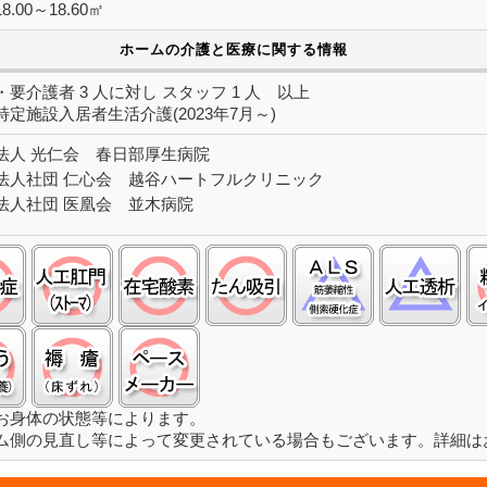
.00～18.60㎡
ホームの介護と医療に関する情報
要介護者 3 人に対し スタッフ 1 人 以上
定施設入居者生活介護(2023年7月～)
法人 光仁会 春日部厚生病院
法人社団 仁心会 越谷ハートフルクリニック
法人社団 医凰会 並木病院
認知症:○
ストーマ(人工肛門):○
在宅酸素:○
たん吸引:○
筋萎縮性側索硬
人
経管栄養(胃ろう):○
褥瘡（床ずれ）:○
ペースメーカ:○
お身体の状態等によります。
ム側の見直し等によって変更されている場合もございます。詳細は