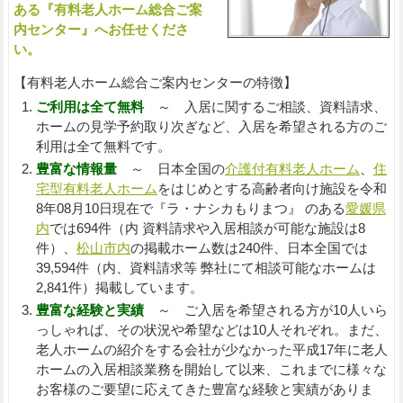
ある『有料老人ホーム総合ご案
内センター』へお任せくださ
い。
【有料老人ホーム総合ご案内センターの特徴】
ご利用は全て無料
～ 入居に関するご相談、資料請求、
ホームの見学予約取り次ぎなど、入居を希望される方のご
利用は全て無料です。
豊富な情報量
～ 日本全国の
介護付有料老人ホーム
、
住
宅型有料老人ホーム
をはじめとする高齢者向け施設を令和
8年08月10日現在で『ラ・ナシカもりまつ』 のある
愛媛県
内
では694件（内 資料請求や入居相談が可能な施設は8
件）、
松山市内
の掲載ホーム数は240件、日本全国では
39,594件（内、資料請求等 弊社にて相談可能なホームは
2,841件）掲載しています。
豊富な経験と実績
～ ご入居を希望される方が10人いら
っしゃれば、その状況や希望などは10人それぞれ。まだ、
老人ホームの紹介をする会社が少なかった平成17年に老人
ホームの入居相談業務を開始して以来、これまでに様々な
お客様のご要望に応えてきた豊富な経験と実績がありま