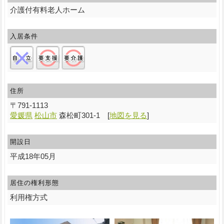
介護付有料老人ホーム
入居条件
自立:×/要支援:○/要介護:○
住所
〒
791-1113
愛媛県
松山市
森松町301-1
[
地図を見る
]
開設日
平成18年05月
居住の権利形態
利用権方式