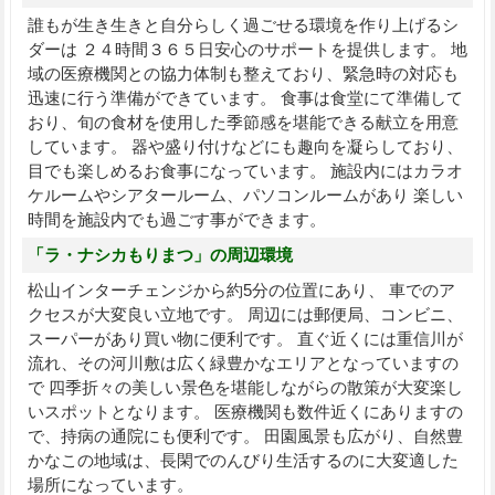
誰もが生き生きと自分らしく過ごせる環境を作り上げるシ
ダーは ２４時間３６５日安心のサポートを提供します。 地
域の医療機関との協力体制も整えており、緊急時の対応も
迅速に行う準備ができています。 食事は食堂にて準備して
おり、旬の食材を使用した季節感を堪能できる献立を用意
しています。 器や盛り付けなどにも趣向を凝らしており、
目でも楽しめるお食事になっています。 施設内にはカラオ
ケルームやシアタールーム、パソコンルームがあり 楽しい
時間を施設内でも過ごす事ができます。
「ラ・ナシカもりまつ」の周辺環境
松山インターチェンジから約5分の位置にあり、 車でのア
クセスが大変良い立地です。 周辺には郵便局、コンビニ、
スーパーがあり買い物に便利です。 直ぐ近くには重信川が
流れ、その河川敷は広く緑豊かなエリアとなっていますの
で 四季折々の美しい景色を堪能しながらの散策が大変楽し
いスポットとなります。 医療機関も数件近くにありますの
で、持病の通院にも便利です。 田園風景も広がり、自然豊
かなこの地域は、長閑でのんびり生活するのに大変適した
場所になっています。