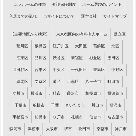
老人ホームの種類
介護保険制度
ホーム選びのポイント
入居までの流れ
当サイトについて
運営会社
サイトマップ
【主要地区から検索】
東京都区内の有料老人ホーム
足立区
荒川区
板橋区
江戸川区
大田区
葛飾区
北区
江東区
品川区
渋谷区
新宿区
杉並区
墨田区
世田谷区
台東区
中央区
千代田区
豊島区
中野区
練馬区
文京区
港区
目黒区
八王子市
町田市
立川市
横浜市
川崎市
藤沢市
相模原市
横須賀市
千葉市
船橋市
千葉
さいたま市
川口市
所沢市
宇都宮市
前橋市
水戸市
札幌市
仙台市
名古屋市
静岡市
浜松市
大阪市
堺市
吹田市
京都市
神戸市