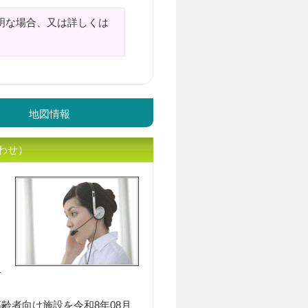
明な場合、又は詳しくは
地図情報
わせ）
入居相談員のｲﾒｰｼﾞ
居
齢者向け施設を令和8年08月