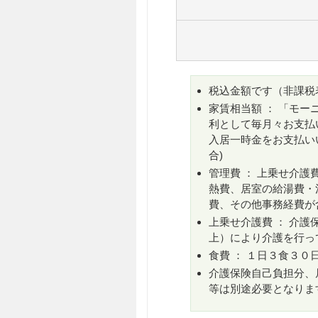
税込金額です（非課税
家賃相当額 ： 「モ
利として毎月々お支払
入居一時金をお支払いい
合)
管理費 ： 上乗せ介
熱費、居室の給湯費・
費、その他事務経費が
上乗せ介護費 ： 介護
上）により介護を行っ
食費 ： １日３食３０日
介護保険自己負担分、
等は別途必要となりま