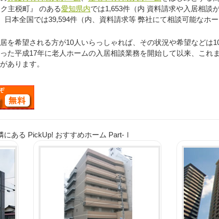
ク主税町』 のある
愛知県内
では1,653件（内 資料請求や入居相談
、日本全国では39,594件（内、資料請求等 弊社にて相談可能なホー
を希望される方が10人いらっしゃれば、その状況や希望などは1
った平成17年に老人ホームの入居相談業務を開始して以来、これ
があります。
 PickUp! おすすめホーム Part-Ⅰ