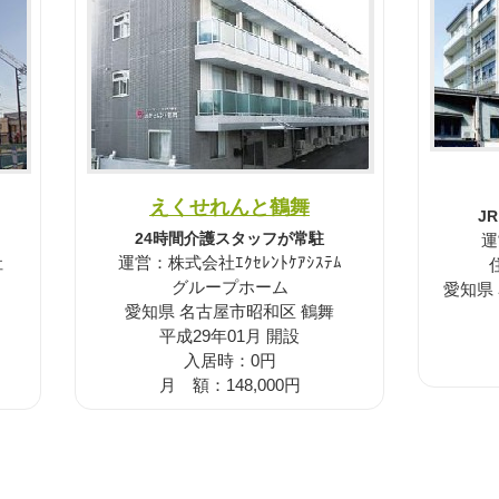
えくせれんと鶴舞
J
24時間介護スタッフが常駐
運
社
運営：株式会社ｴｸｾﾚﾝﾄｹｱｼｽﾃﾑ
グループホーム
愛知県
愛知県 名古屋市昭和区 鶴舞
平成29年01月 開設
入居時：0円
月 額：148,000円