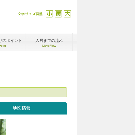
文字サイズ調整
縮小
戻す
拡大
びのポイント
入居までの流れ
Point
MoveFlow
地図情報