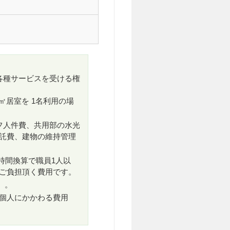
各種サービスを受ける権
5㎡居室を 1名利用の場
フ人件費、共用部の水光
託費、建物の維持管理
5時間換算で職員1人以
ご負担頂く費用です。
）。
の個人にかかわる費用