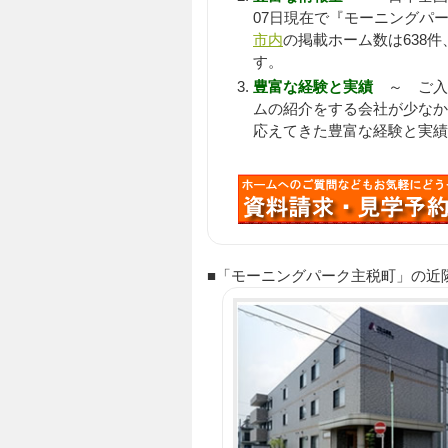
07日現在で『モーニングパー
市内
の掲載ホーム数は638件
す。
豊富な経験と実績
～ ご入居
ムの紹介をする会社が少なか
応えてきた豊富な経験と実績
■「モーニングパーク主税町」の近隣にある