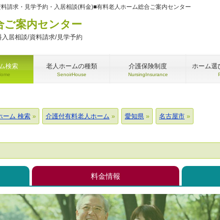
資料請求・見学予約・入居相談(料金)■有料老人ホーム総合ご案内センター
合ご案内センター
入居相談/資料請求/見学予約
ム検索
老人ホームの種類
介護保険制度
ホーム選
Home
SenoirHouse
NursingInsurance
ホーム 検索
介護付有料老人ホーム
愛知県
名古屋市
料金情報