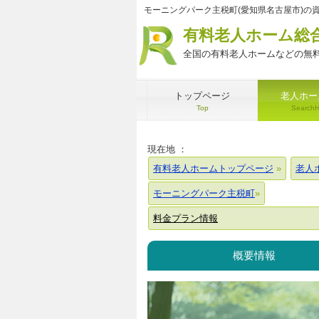
モーニングパーク主税町(愛知県名古屋市)の
有料老人ホーム総
全国の有料老人ホームなどの無料
トップページ
老人ホー
Top
Search
現在地 ：
有料老人ホームトップページ
老人
モーニングパーク主税町
料金プラン情報
概要情報