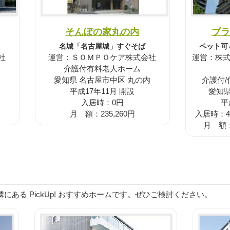
そんぽの家丸の内
ブラ
名城「名古屋城」すぐそば
ペット可
社
運営：ＳＯＭＰＯケア株式会社
運営：株式会
介護付有料老人ホーム
愛知県 名古屋市中区 丸の内
介護付
平成17年11月 開設
愛知県
入居時：0円
平
月 額：235,260円
入居時：4,5
月 額：1
ある PickUp! おすすめホームです。ぜひご検討ください。