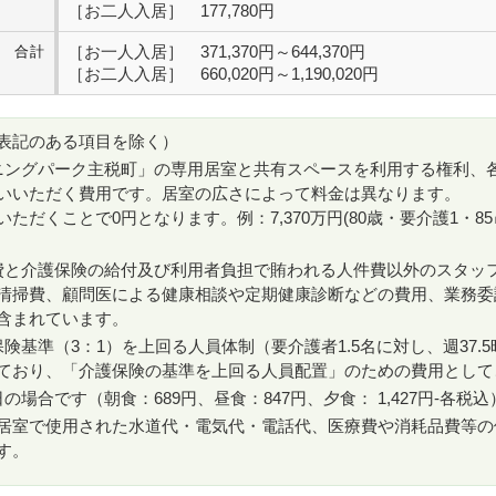
［お二人入居］ 177,780円
［お一人入居］ 371,370円～644,370円
合計
［お二人入居］ 660,020円～1,190,020円
表記のある項目を除く）
ーニングパーク主税町」の専用居室と共有スペースを利用する権利、
いいただく費用です。居室の広さによって料金は異なります。
ただくことで0円となります。例：7,370万円(80歳・要介護1・8
護費と介護保険の給付及び利用者負担で賄われる人件費以外のスタッ
清掃費、顧問医による健康相談や定期健康診断などの費用、業務委
含まれています。
保険基準（3：1）を上回る人員体制（要介護者1.5名に対し、週37.
ており、「介護保険の基準を上回る人員配置」のための費用として
の場合です（朝食：689円、昼食：847円、夕食： 1,427円-各税込
居室で使用された水道代・電気代・電話代、医療費や消耗品費等
す。