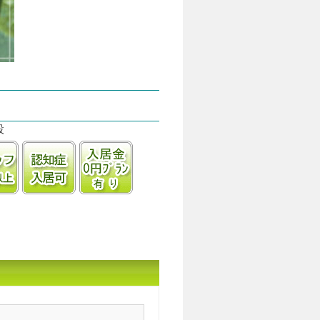
設
㎡以上
1.5:1以上の手厚いスタッフ体制
認知症受け入れ可
入居金0円プランあり