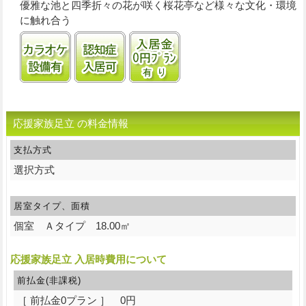
優雅な池と四季折々の花が咲く桜花亭など様々な文化・環境
に触れ合う
カラオケ設備
認知症受け入れ可
入居金0円プランあり
応援家族足立 の料金情報
支払方式
選択方式
居室タイプ、面積
個室 Ａタイプ 18.00㎡
応援家族足立 入居時費用について
前払金(非課税)
［ 前払金0プラン ］ 0円