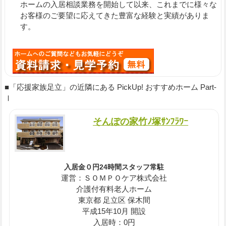
ホームの入居相談業務を開始して以来、これまでに様々な
お客様のご要望に応えてきた豊富な経験と実績がありま
す。
■「応援家族足立」の近隣にある PickUp! おすすめホーム Part-
Ⅰ
そんぽの家竹ﾉ塚ｻﾝﾌﾗﾜｰ
入居金０円24時間スタッフ常駐
運営：ＳＯＭＰＯケア株式会社
介護付有料老人ホーム
東京都 足立区 保木間
平成15年10月 開設
入居時：0円