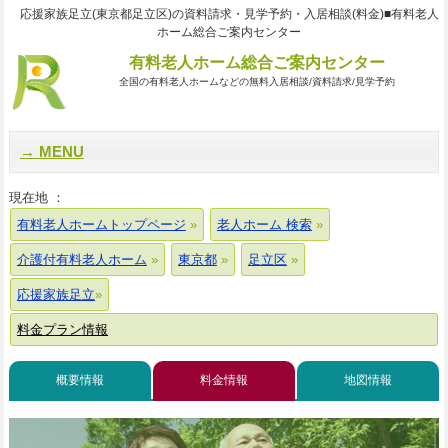
応援家族足立(東京都足立区)の資料請求・見学予約・入居相談(料金)■有料老人
ホーム総合ご案内センター
有料老人ホーム総合ご案内センター
全国の有料老人ホームなどの無料入居相談/資料請求/見学予約
MENU
現在地 ：
有料老人ホームトップページ
老人ホーム 検索
介護付有料老人ホーム
東京都
足立区
応援家族足立
料金プラン情報
概要情報
料金情報
地図情報