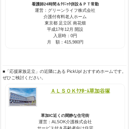
看護師24時間＆ｸﾘﾆｯｸ併設＆ＰＴ常勤
運営：グリーンライフ株式会社
介護付有料老人ホーム
東京都 足立区 南花畑
平成17年12月 開設
入居時：0円
月 額：415,980円
■「応援家族足立」の近隣にある PickUp! おすすめホームです。
ぜひご検討ください。
ＡＬＳＯＫｹｱﾎｰﾑ草加谷塚
草加IC近くの閑静な住宅街
運営：ALSOK介護株式会社
サービス付き高齢者向け住宅