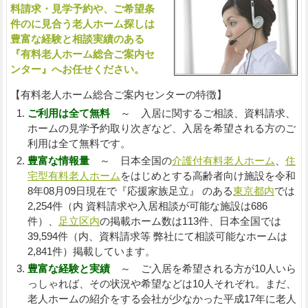
料請求・見学予約や、ご希望条
件のに見合う老人ホーム探しは
豊富な経験と相談実績のある
『有料老人ホーム総合ご案内セ
ンター』へお任せください。
【有料老人ホーム総合ご案内センターの特徴】
ご利用は全て無料
～ 入居に関するご相談、資料請求、
ホームの見学予約取り次ぎなど、入居を希望される方のご
利用は全て無料です。
豊富な情報量
～ 日本全国の
介護付有料老人ホーム
、
住
宅型有料老人ホーム
をはじめとする高齢者向け施設を令和
8年08月09日現在で『応援家族足立』 のある
東京都内
では
2,254件（内 資料請求や入居相談が可能な施設は686
件）、
足立区内
の掲載ホーム数は113件、日本全国では
39,594件（内、資料請求等 弊社にて相談可能なホームは
2,841件）掲載しています。
豊富な経験と実績
～ ご入居を希望される方が10人いら
っしゃれば、その状況や希望などは10人それぞれ。まだ、
老人ホームの紹介をする会社が少なかった平成17年に老人