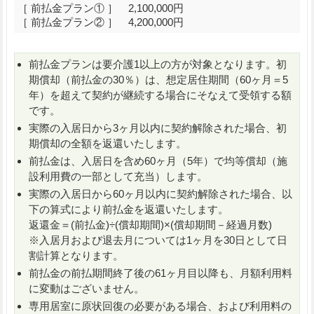
［ 前払金プラン① ］ 2,100,000円
［ 前払金プラン② ］ 4,200,000円
前払金プランは要介護1以上の方が対象となります。初
期償却（前払金の30％）は、想定居住期間（60ヶ月＝5
年）を超えて契約が継続する場合にそなえて受領する額
です。
実際の入居日から3ヶ月以内に契約解除された場合、初
期償却の全額を返還いたします。
前払金は、入居日を含め60ヶ月（5年）で均等償却（施
設利用費の一部として充当）します。
実際の入居日から60ヶ月以内に契約解除された場合、以
下の算式により前払金を返還いたします。
返還金＝(前払金)÷(償却期間)×(償却期間－経過月数)
※入居月および退去月については1ヶ月を30日として日
割計算となります。
前払金の前払期間終了後の61ヶ月目以降も、月額利用料
に変動はございません。
専用居室に原状回復の必要がある場合、および利用料の