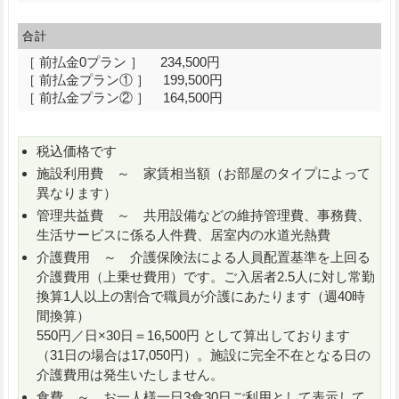
合計
［ 前払金0プラン ］ 234,500円
［ 前払金プラン① ］ 199,500円
［ 前払金プラン② ］ 164,500円
税込価格です
施設利用費 ～ 家賃相当額（お部屋のタイプによって
異なります）
管理共益費 ～ 共用設備などの維持管理費、事務費、
生活サービスに係る人件費、居室内の水道光熱費
介護費用 ～ 介護保険法による人員配置基準を上回る
介護費用（上乗せ費用）です。ご入居者2.5人に対し常勤
換算1人以上の割合で職員が介護にあたります（週40時
間換算）
550円／日×30日＝16,500円 として算出しております
（31日の場合は17,050円）。施設に完全不在となる日の
介護費用は発生いたしません。
食費 ～ お一人様一日3食30日ご利用として表示して