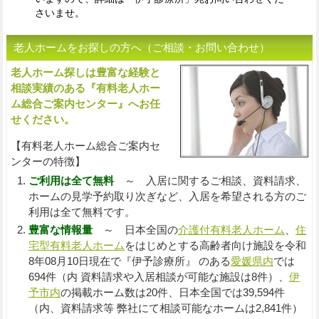
さいませ。
老人ホームをお探しの方へ（ご相談・お問い合わせ）
老人ホーム探しは豊富な経験と
入
相談実績のある『有料老人ホー
ム総合ご案内センター』へお任
せください。
【有料老人ホーム総合ご案内セ
ンターの特徴】
ご利用は全て無料
～ 入居に関するご相談、資料請求、
ホームの見学予約取り次ぎなど、入居を希望される方のご
利用は全て無料です。
豊富な情報量
～ 日本全国の
介護付有料老人ホーム
、
住
宅型有料老人ホーム
をはじめとする高齢者向け施設を令和
8年08月10日現在で『伊予診療所』 のある
愛媛県内
では
694件（内 資料請求や入居相談が可能な施設は8件）、
伊
予市内
の掲載ホーム数は20件、日本全国では39,594件
（内、資料請求等 弊社にて相談可能なホームは2,841件）