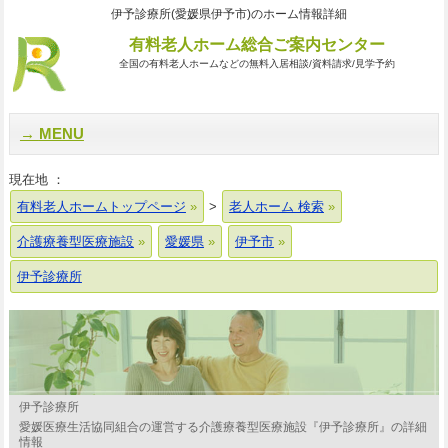
伊予診療所(愛媛県伊予市)のホーム情報詳細
有料老人ホーム総合ご案内センター
全国の有料老人ホームなどの無料入居相談/資料請求/見学予約
MENU
現在地 ：
有料老人ホームトップページ
>
老人ホーム 検索
介護療養型医療施設
愛媛県
伊予市
伊予診療所
伊予診療所
愛媛医療生活協同組合の運営する介護療養型医療施設『伊予診療所』の詳細
情報