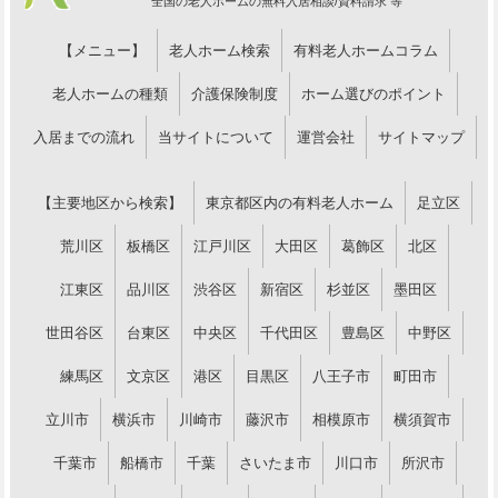
全国の老人ホームの無料入居相談/資料請求 等
【メニュー】
老人ホーム検索
有料老人ホームコラム
老人ホームの種類
介護保険制度
ホーム選びのポイント
入居までの流れ
当サイトについて
運営会社
サイトマップ
【主要地区から検索】
東京都区内の有料老人ホーム
足立区
荒川区
板橋区
江戸川区
大田区
葛飾区
北区
江東区
品川区
渋谷区
新宿区
杉並区
墨田区
世田谷区
台東区
中央区
千代田区
豊島区
中野区
練馬区
文京区
港区
目黒区
八王子市
町田市
立川市
横浜市
川崎市
藤沢市
相模原市
横須賀市
千葉市
船橋市
千葉
さいたま市
川口市
所沢市