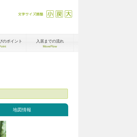
文字サイズ調整
縮小
戻す
拡大
びのポイント
入居までの流れ
Point
MoveFlow
地図情報