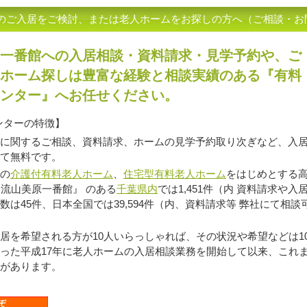
のご入居をご検討、または老人ホームをお探しの方へ（ご相談・お
一番館への入居相談・資料請求・見学予約や、ご
ホーム探しは豊富な経験と相談実績のある『有料
ンター』へお任せください。
ンターの特徴】
に関するご相談、資料請求、ホームの見学予約取り次ぎなど、入
て無料です。
の
介護付有料老人ホーム
、
住宅型有料老人ホーム
をはじめとする高
ン流山美原一番館』 のある
千葉県内
では1,451件（内 資料請求や入
数は45件、日本全国では39,594件（内、資料請求等 弊社にて相談可
を希望される方が10人いらっしゃれば、その状況や希望などは1
った平成17年に老人ホームの入居相談業務を開始して以来、これ
があります。