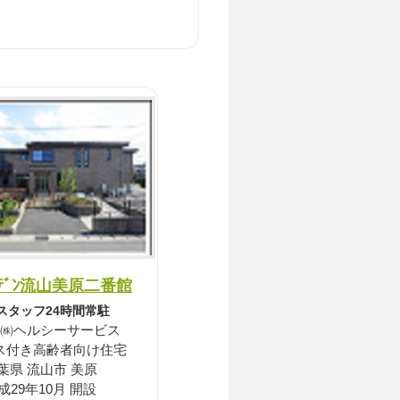
ﾞｰﾃﾞﾝ流山美原二番館
スタッフ24時間常駐
㈱ヘルシーサービス
ス付き高齢者向け住宅
葉県 流山市 美原
成29年10月 開設