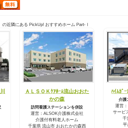
隣にある PickUp! おすすめホーム Part-Ⅰ
戸川
ＡＬＳＯＫｹｱﾎｰﾑ流山おおた
ﾊｲﾑｶ
かの森
介護
運営：
沢
訪問看護ステーションを併設
サービ
運営：ALSOK介護株式会社
千
介護付有料老人ホーム
平
千葉県 流山市 おおたかの森西