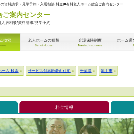
)の資料請求・見学予約・入居相談(料金)■有料老人ホーム総合ご案内センター
合ご案内センター
入居相談/資料請求/見学予約
ム検索
老人ホームの種類
介護保険制度
ホーム選
Home
SenoirHouse
NursingInsurance
ホーム 検索
サービス付高齢者向住宅
千葉県
流山市
料金情報