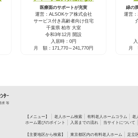
医療面のサポートが充実
緑の
運営：ALSOKケア株式会社
運営：
サービス付き高齢者向け住宅
千葉県 柏市 大室
令和3年12月 開設
入居時：0円
入
月 額：171,770～241,770円
月 額
ﾝﾀｰ
求 等
【メニュー】
老人ホーム検索
有料老人ホームコラム
老
ホーム選びのポイント
入居までの流れ
当サイトについて
【主要地区から検索】
東京都区内の有料老人ホーム
足立