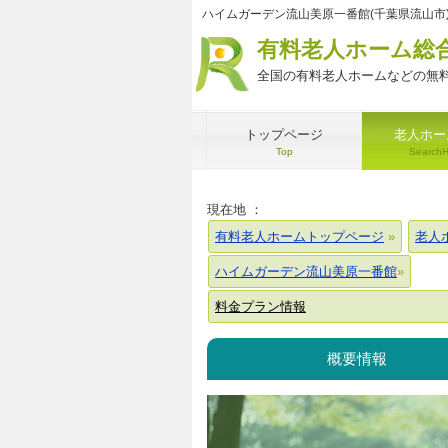
ハイムガーデン流山美原一番館(千葉県流山市
有料老人ホーム総
全国の有料老人ホームなどの無料
トップページ
老人ホー
Top
Search
現在地 ：
有料老人ホームトップページ
老人
ハイムガーデン流山美原一番館
料金プラン情報
概要情報