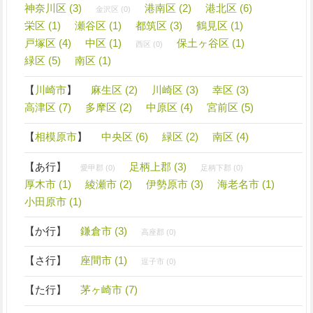
神奈川区 (3)
港南区 (2)
港北区 (6)
金沢区 (0)
栄区 (1)
瀬谷区 (1)
都筑区 (3)
鶴見区 (1)
戸塚区 (4)
中区 (1)
保土ヶ谷区 (1)
西区 (0)
緑区 (5)
南区 (1)
【
川崎市
】
麻生区 (2)
川崎区 (3)
幸区 (3)
高津区 (7)
多摩区 (2)
中原区 (4)
宮前区 (5)
【
相模原市
】
中央区 (6)
緑区 (2)
南区 (4)
【あ行】
足柄上郡 (3)
愛甲郡 (0)
足柄下郡 (0)
厚木市 (1)
綾瀬市 (2)
伊勢原市 (3)
海老名市 (1)
小田原市 (1)
【か行】
鎌倉市 (3)
高座郡 (0)
【さ行】
座間市 (1)
逗子市 (0)
【た行】
茅ヶ崎市 (7)