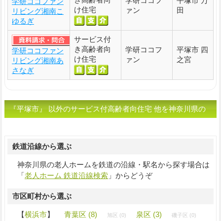
学研ココフ
平塚市 万
学研ココファン
け住宅
ァン
田
リビング湘南こ
ゆるぎ
サービス付
き高齢者向
学研ココフ
平塚市 四
学研ココファン
け住宅
ァン
之宮
リビング湘南あ
さなぎ
『平塚市』 以外のサービス付高齢者向住宅 他を神奈川県の
市区町村から選ぶ
鉄道沿線から選ぶ
神奈川県の老人ホームを鉄道の沿線・駅名から探す場合は
「
老人ホーム 鉄道沿線検索
」からどうぞ
市区町村から選ぶ
【
横浜市
】
青葉区 (8)
泉区 (3)
旭区 (0)
磯子区 (0)