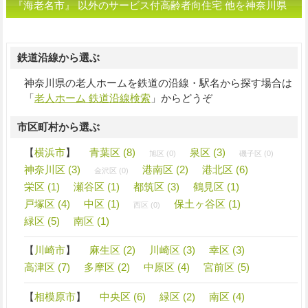
『海老名市』 以外のサービス付高齢者向住宅 他を神奈川県
の市区町村から選ぶ
鉄道沿線から選ぶ
神奈川県の老人ホームを鉄道の沿線・駅名から探す場合は
「
老人ホーム 鉄道沿線検索
」からどうぞ
市区町村から選ぶ
【
横浜市
】
青葉区 (8)
泉区 (3)
旭区 (0)
磯子区 (0)
神奈川区 (3)
港南区 (2)
港北区 (6)
金沢区 (0)
栄区 (1)
瀬谷区 (1)
都筑区 (3)
鶴見区 (1)
戸塚区 (4)
中区 (1)
保土ヶ谷区 (1)
西区 (0)
緑区 (5)
南区 (1)
【
川崎市
】
麻生区 (2)
川崎区 (3)
幸区 (3)
高津区 (7)
多摩区 (2)
中原区 (4)
宮前区 (5)
【
相模原市
】
中央区 (6)
緑区 (2)
南区 (4)