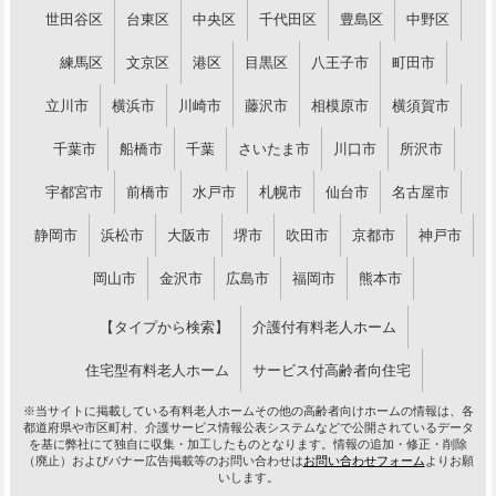
世田谷区
台東区
中央区
千代田区
豊島区
中野区
練馬区
文京区
港区
目黒区
八王子市
町田市
立川市
横浜市
川崎市
藤沢市
相模原市
横須賀市
千葉市
船橋市
千葉
さいたま市
川口市
所沢市
宇都宮市
前橋市
水戸市
札幌市
仙台市
名古屋市
静岡市
浜松市
大阪市
堺市
吹田市
京都市
神戸市
岡山市
金沢市
広島市
福岡市
熊本市
【タイプから検索】
介護付有料老人ホーム
住宅型有料老人ホーム
サービス付高齢者向住宅
※当サイトに掲載している有料老人ホームその他の高齢者向けホームの情報は、各
都道府県や市区町村、介護サービス情報公表システムなどで公開されているデータ
を基に弊社にて独自に収集・加工したものとなります。情報の追加・修正・削除
（廃止）およびバナー広告掲載等のお問い合わせは
お問い合わせフォーム
よりお願
いします。