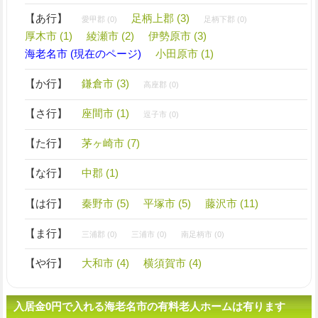
【あ行】
足柄上郡 (3)
愛甲郡 (0)
足柄下郡 (0)
厚木市 (1)
綾瀬市 (2)
伊勢原市 (3)
海老名市 (現在のページ)
小田原市 (1)
【か行】
鎌倉市 (3)
高座郡 (0)
【さ行】
座間市 (1)
逗子市 (0)
【た行】
茅ヶ崎市 (7)
【な行】
中郡 (1)
【は行】
秦野市 (5)
平塚市 (5)
藤沢市 (11)
【ま行】
三浦郡 (0)
三浦市 (0)
南足柄市 (0)
【や行】
大和市 (4)
横須賀市 (4)
入居金0円で入れる海老名市の有料老人ホームは有ります