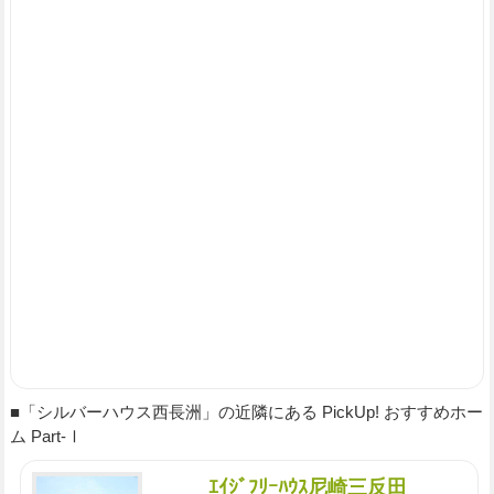
■「シルバーハウス西長洲」の近隣にある PickUp! おすすめホー
ム Part-Ⅰ
ｴｲｼﾞﾌﾘｰﾊｳｽ尼崎三反田