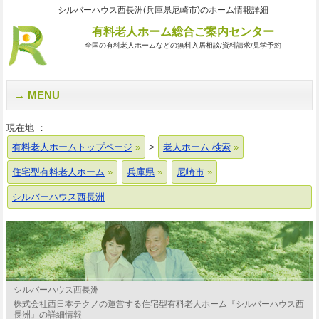
シルバーハウス西長洲(兵庫県尼崎市)のホーム情報詳細
有料老人ホーム総合ご案内センター
全国の有料老人ホームなどの無料入居相談/資料請求/見学予約
MENU
現在地 ：
有料老人ホームトップページ
>
老人ホーム 検索
住宅型有料老人ホーム
兵庫県
尼崎市
シルバーハウス西長洲
シルバーハウス西長洲
株式会社西日本テクノの運営する住宅型有料老人ホーム『シルバーハウス西
長洲』の詳細情報