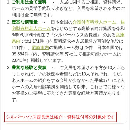
ご利用は全て無料
～ 入居に関するご相談、資料請求、
ホームの見学予約取り次ぎなど、入居を希望される方のご
利用は全て無料です。
豊富な情報量
～ 日本全国の
介護付有料老人ホーム
、
住
宅型有料老人ホーム
をはじめとする高齢者向け施設を令和
8年08月09日現在で『シルバーハウス西長洲』 のある
兵庫
県内
では1,171件（内 資料請求や入居相談が可能な施設は
111件）、
尼崎市内
の掲載ホーム数は79件、日本全国では
39,594件（内、資料請求等 弊社にて相談可能なホームは
2,841件）掲載しています。
豊富な経験と実績
～ ご入居を希望される方が10人いら
っしゃれば、その状況や希望などは10人それぞれ。まだ、
老人ホームの紹介をする会社が少なかった平成17年に老人
ホームの入居相談業務を開始して以来、これまでに様々な
お客様のご要望に応えてきた豊富な経験と実績がありま
す。
シルバーハウス西長洲は紹介・資料送付等の対象外です