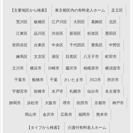
【主要地区から検索】
東京都区内の有料老人ホーム
足立区
荒川区
板橋区
江戸川区
大田区
葛飾区
北区
江東区
品川区
渋谷区
新宿区
杉並区
墨田区
世田谷区
台東区
中央区
千代田区
豊島区
中野区
練馬区
文京区
港区
目黒区
八王子市
町田市
立川市
横浜市
川崎市
藤沢市
相模原市
横須賀市
千葉市
船橋市
千葉
さいたま市
川口市
所沢市
宇都宮市
前橋市
水戸市
札幌市
仙台市
名古屋市
静岡市
浜松市
大阪市
堺市
吹田市
京都市
神戸市
岡山市
金沢市
広島市
福岡市
熊本市
【タイプから検索】
介護付有料老人ホーム