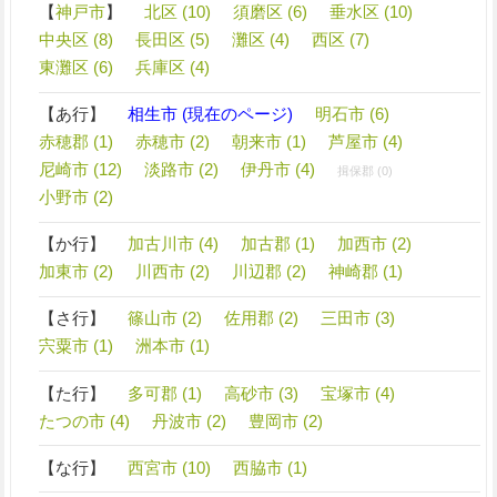
【
神戸市
】
北区 (10)
須磨区 (6)
垂水区 (10)
中央区 (8)
長田区 (5)
灘区 (4)
西区 (7)
東灘区 (6)
兵庫区 (4)
【あ行】
相生市 (現在のページ)
明石市 (6)
赤穂郡 (1)
赤穂市 (2)
朝来市 (1)
芦屋市 (4)
尼崎市 (12)
淡路市 (2)
伊丹市 (4)
揖保郡 (0)
小野市 (2)
【か行】
加古川市 (4)
加古郡 (1)
加西市 (2)
加東市 (2)
川西市 (2)
川辺郡 (2)
神崎郡 (1)
【さ行】
篠山市 (2)
佐用郡 (2)
三田市 (3)
宍粟市 (1)
洲本市 (1)
【た行】
多可郡 (1)
高砂市 (3)
宝塚市 (4)
たつの市 (4)
丹波市 (2)
豊岡市 (2)
【な行】
西宮市 (10)
西脇市 (1)