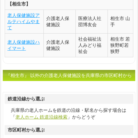
【相生市】
老人保健施設ア
介護老人保
医療法人社
相生市 山
ルテハイムやま
健施設
団博友会
手
て
社会福祉法
相生市 若
老人保健施設ハ
介護老人保
人みどり福
狭野町若
イマート
健施設
祉会
狭野
『相生市』 以外の介護老人保健施設を兵庫県の市区町村から
選ぶ
鉄道沿線から選ぶ
兵庫県の老人ホームを鉄道の沿線・駅名から探す場合は
「
老人ホーム 鉄道沿線検索
」からどうぞ
市区町村から選ぶ