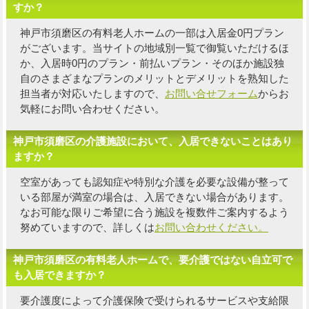
すか？
神戸市須磨区の有料老人ホームの一部は入居金0円プラン
がございます。当サイトの地域別一覧で御覧いただけるほ
か、入居時0円のプラン・前払いプラン・そのほか施設独
自の
さまざまなプランのメリットとデメリットを熟知した
担当者
が対応いたしますので、
お問い合せフォーム
からお
気軽にお問い合わせください。
神戸市須磨区の介護施設において、入居できないことはあり
ますか？
空室があっても認知症や特別な介護を必要な設備が整って
いる部屋が満室の場合は、入居できない場合があります。
なお可能な限り
ご希望に合う施設を複数件
ご案内するよう
努めていますので、詳しくは
お問い合わせください。
神戸市須磨区の有料老人ホームで、要介護ではない自立可で
も入居できますか？
要介護度によって介護保険で受けられるサービスや支給限