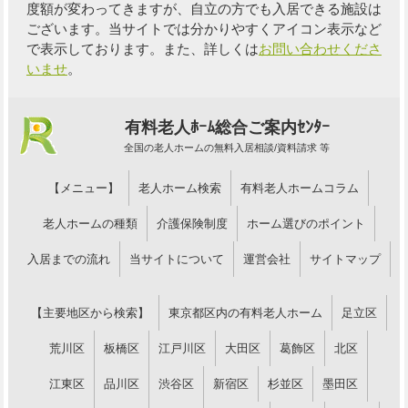
度額が変わってきますが、自立の方でも入居できる施設は
ございます。当サイトでは分かりやすくアイコン表示など
で表示しております。また、詳しくは
お問い合わせくださ
いませ
。
有料老人ﾎｰﾑ総合ご案内ｾﾝﾀｰ
全国の老人ホームの無料入居相談/資料請求 等
【メニュー】
老人ホーム検索
有料老人ホームコラム
老人ホームの種類
介護保険制度
ホーム選びのポイント
入居までの流れ
当サイトについて
運営会社
サイトマップ
【主要地区から検索】
東京都区内の有料老人ホーム
足立区
荒川区
板橋区
江戸川区
大田区
葛飾区
北区
江東区
品川区
渋谷区
新宿区
杉並区
墨田区