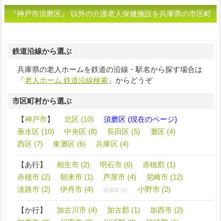
『神戸市須磨区』 以外の介護老人保健施設を兵庫県の市区町
村から選ぶ
鉄道沿線から選ぶ
兵庫県の老人ホームを鉄道の沿線・駅名から探す場合は
「
老人ホーム 鉄道沿線検索
」からどうぞ
市区町村から選ぶ
【
神戸市
】
北区 (10)
須磨区 (現在のページ)
垂水区 (10)
中央区 (8)
長田区 (5)
灘区 (4)
西区 (7)
東灘区 (6)
兵庫区 (4)
【あ行】
相生市 (2)
明石市 (6)
赤穂郡 (1)
赤穂市 (2)
朝来市 (1)
芦屋市 (4)
尼崎市 (12)
淡路市 (2)
伊丹市 (4)
小野市 (2)
揖保郡 (0)
【か行】
加古川市 (4)
加古郡 (1)
加西市 (2)