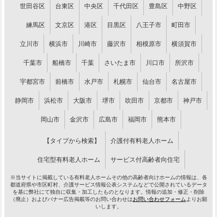
世田谷区
台東区
中央区
千代田区
豊島区
中野区
練馬区
文京区
港区
目黒区
八王子市
町田市
立川市
横浜市
川崎市
藤沢市
相模原市
横須賀市
千葉市
船橋市
千葉
さいたま市
川口市
所沢市
宇都宮市
前橋市
水戸市
札幌市
仙台市
名古屋市
静岡市
浜松市
大阪市
堺市
吹田市
京都市
神戸市
岡山市
金沢市
広島市
福岡市
熊本市
【タイプから検索】
介護付有料老人ホーム
住宅型有料老人ホーム
サービス付高齢者向住宅
※当サイトに掲載している有料老人ホームその他の高齢者向けホームの情報は、各
都道府県や市区町村、介護サービス情報公表システムなどで公開されているデータ
を基に弊社にて独自に収集・加工したものとなります。情報の追加・修正・削除
（廃止）およびバナー広告掲載等のお問い合わせは
お問い合わせフォーム
よりお願
いします。