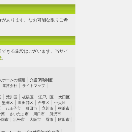
合があります。なお可能な限り
ご希
居できる施設はございます。当サイ
せ
。
人ホームの種類
介護保険制度
運営会社
サイトマップ
区
荒川区
板橋区
江戸川区
大田区
墨田区
世田谷区
台東区
中央区
区
八王子市
町田市
立川市
横浜市
千葉
さいたま市
川口市
所沢市
静岡市
浜松市
大阪市
堺市
吹田市
市