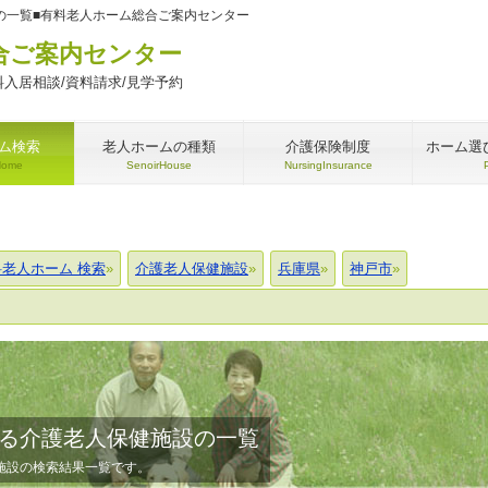
の一覧■有料老人ホーム総合ご案内センター
合ご案内センター
入居相談/資料請求/見学予約
ム検索
老人ホームの種類
介護保険制度
ホーム選
Home
SenoirHouse
NursingInsurance
料老人ホーム 検索
介護老人保健施設
兵庫県
神戸市
る介護老人保健施設の一覧
施設の検索結果一覧です。