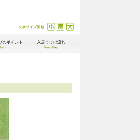
文字サイズ調整
縮小
戻す
拡大
びのポイント
入居までの流れ
Point
MoveFlow