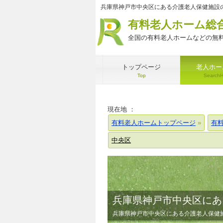
兵庫県神戸市中央区にある介護老人保健施設
有料老人ホーム総
全国の有料老人ホームなどの無料
トップページ
老人ホー
Top
Search
現在地 ：
有料老人ホームトップページ
有
中央区
兵庫県神戸市中央区にあ
兵庫県神戸市中央区にある介護老人保健