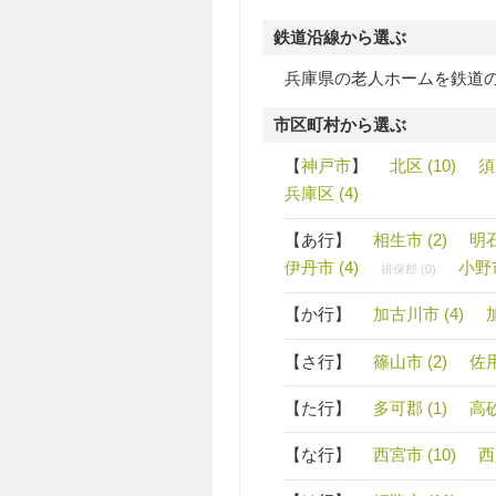
鉄道沿線から選ぶ
兵庫県の老人ホームを鉄道
市区町村から選ぶ
【
神戸市
】
北区 (10)
須
兵庫区 (4)
【あ行】
相生市 (2)
明石
伊丹市 (4)
小野市
揖保郡 (0)
【か行】
加古川市 (4)
【さ行】
篠山市 (2)
佐用
【た行】
多可郡 (1)
高砂
【な行】
西宮市 (10)
西