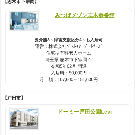
【志木市下宗岡】
みつばメゾン志木参番館
要介護3～障害支援区分4～も入居可
運営：株式会社ﾍﾞｽﾄｹｱ･ﾊﾟｰﾄﾅｰｽﾞ
住宅型有料老人ホーム
埼玉県 志木市下宗岡 4-
令和5年02月 開設
入居時：90,000円
月 額：107,600～151,600円
【戸田市】
ドーミー戸田公園Levi