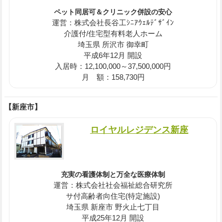
ペット同居可＆クリニック併設の安心
運営：株式会社長谷工ｼﾆｱｳｪﾙﾃﾞｻﾞｲﾝ
介護付/住宅型有料老人ホーム
埼玉県 所沢市 御幸町
平成6年12月 開設
入居時：12,100,000～37,500,000円
月 額：158,730円
【新座市】
ロイヤルレジデンス新座
充実の看護体制と万全な医療体制
運営：株式会社社会福祉総合研究所
サ付高齢者向住宅(特定施設)
埼玉県 新座市 野火止七丁目
平成25年12月 開設