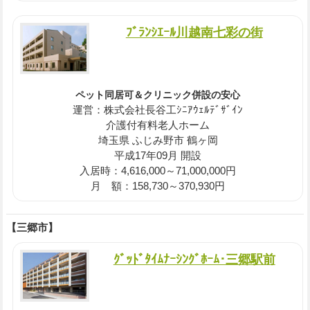
ﾌﾞﾗﾝｼｴｰﾙ川越南七彩の街
ペット同居可＆クリニック併設の安心
運営：株式会社長谷工ｼﾆｱｳｪﾙﾃﾞｻﾞｲﾝ
介護付有料老人ホーム
埼玉県 ふじみ野市 鶴ヶ岡
平成17年09月 開設
入居時：4,616,000～71,000,000円
月 額：158,730～370,930円
【三郷市】
ｸﾞｯﾄﾞﾀｲﾑﾅｰｼﾝｸﾞﾎｰﾑ･三郷駅前