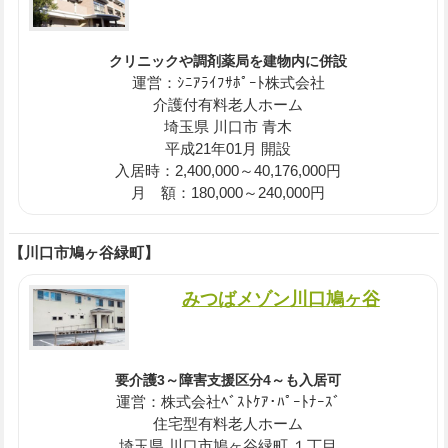
クリニックや調剤薬局を建物内に併設
運営：ｼﾆｱﾗｲﾌｻﾎﾟｰﾄ株式会社
介護付有料老人ホーム
埼玉県 川口市 青木
平成21年01月 開設
入居時：2,400,000～40,176,000円
月 額：180,000～240,000円
【川口市鳩ヶ谷緑町】
みつばメゾン川口鳩ヶ谷
要介護3～障害支援区分4～も入居可
運営：株式会社ﾍﾞｽﾄｹｱ･ﾊﾟｰﾄﾅｰｽﾞ
住宅型有料老人ホーム
埼玉県 川口市鳩ヶ谷緑町 １丁目