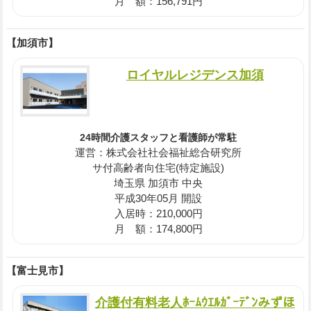
月 額：156,791円
【加須市】
ロイヤルレジデンス加須
24時間介護スタッフと看護師が常駐
運営：株式会社社会福祉総合研究所
サ付高齢者向住宅(特定施設)
埼玉県 加須市 中央
平成30年05月 開設
入居時：210,000円
月 額：174,800円
【富士見市】
介護付有料老人ﾎｰﾑｳｴﾙｶﾞｰﾃﾞﾝみずほ